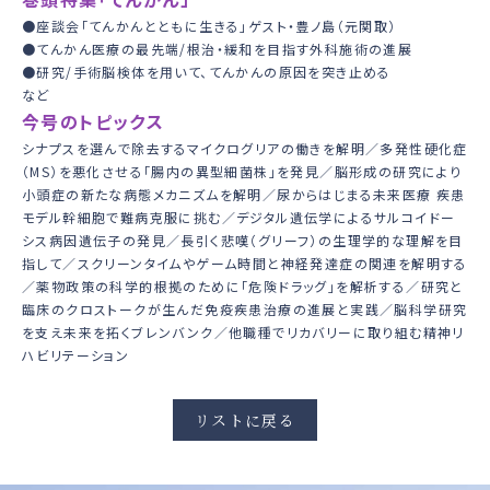
●座談会「てんかんとともに生きる」ゲスト・豊ノ島（元関取）
●てんかん医療の最先端/根治・緩和を目指す外科施術の進展
●研究/手術脳検体を用いて、てんかんの原因を突き止める
など
今号のトピックス
シナプスを選んで除去するマイクログリアの働きを解明／多発性硬化症
（MS）を悪化させる「腸内の異型細菌株」を発見／脳形成の研究により
小頭症の新たな病態メカニズムを解明／尿からはじまる未来医療 疾患
モデル幹細胞で難病克服に挑む／デジタル遺伝学によるサルコイドー
シス病因遺伝子の発見／長引く悲嘆（グリーフ）の生理学的な理解を目
指して／スクリーンタイムやゲーム時間と神経発達症の関連を解明する
／薬物政策の科学的根拠のために「危険ドラッグ」を解析する／研究と
臨床のクロストークが生んだ免疫疾患治療の進展と実践／脳科学研究
を支え未来を拓くブレンバンク／他職種でリカバリーに取り組む精神リ
ハビリテーション
リストに戻る