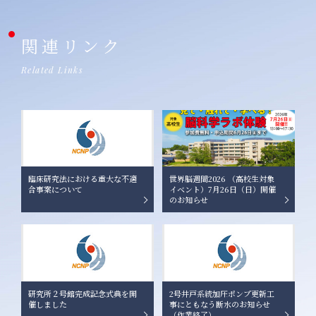
関連リンク
Related Links
臨床研究法における重大な不適
世界脳週間2026 （高校生対象
合事案について
イベント）7月26日（日）開催
のお知らせ
研究所２号館完成記念式典を開
2号井戸系統加圧ポンプ更新工
催しました
事にともなう断水のお知らせ
（作業終了）