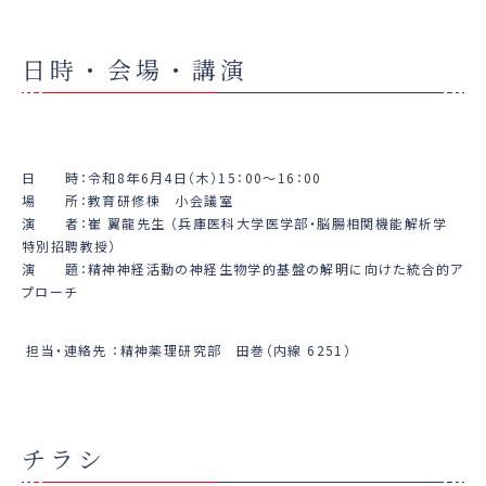
日時・会場・講演
日 時：令和8年6月4日（木）15：00～16：00
場 所：教育研修棟 小会議室
演 者：崔 翼龍先生 （兵庫医科大学医学部・脳腸相関機能解析学
特別招聘教授）
演 題：精神神経活動の神経生物学的基盤の解明に向けた統合的ア
プローチ
担当・連絡先 ：精神薬理研究部 田巻（内線 6251）
チラシ