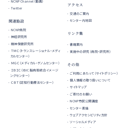
NCNP Channel（動画）
アクセス
Twitter
交通のご案内
センター内地図
関連施設
NCNP病院
リンク集
神経研究所
精神保健研究所
書籍案内
ＴＭＣ（トランスレーショナル・メディ
実施中の研究（病院・研究所）
カルセンター）
ＭＧＣ（メディカル・ゲノムセンター）
その他
ＩＢＩＣ（IBIC 脳病態統合イメージ
ご利用にあたって（サイトポリシー）
ングセンター）
個人情報の取り扱いについて
ＣＢＴ（認知行動療法センター）
サイトマップ
ご寄付のお願い
NCNP市民公開講座
センター素描
ウェブアクセシビリティ方針
ソーシャルメディア