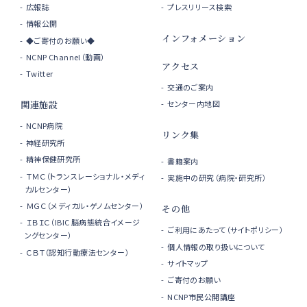
広報誌
プレスリリース検索
情報公開
インフォメーション
◆ご寄付のお願い◆
NCNP Channel（動画）
アクセス
Twitter
交通のご案内
センター内地図
関連施設
NCNP病院
リンク集
神経研究所
精神保健研究所
書籍案内
ＴＭＣ（トランスレーショナル・メディ
実施中の研究（病院・研究所）
カルセンター）
ＭＧＣ（メディカル・ゲノムセンター）
その他
ＩＢＩＣ（IBIC 脳病態統合イメージ
ご利用にあたって（サイトポリシー）
ングセンター）
個人情報の取り扱いについて
ＣＢＴ（認知行動療法センター）
サイトマップ
ご寄付のお願い
NCNP市民公開講座