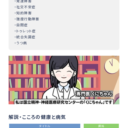
・発達障害
・社交不安症
・知的障害
・強度行動障害
・自閉症
・トゥレット症
・統合失調症
・うつ病
解説・こころの健康と病気
タイトル
資料