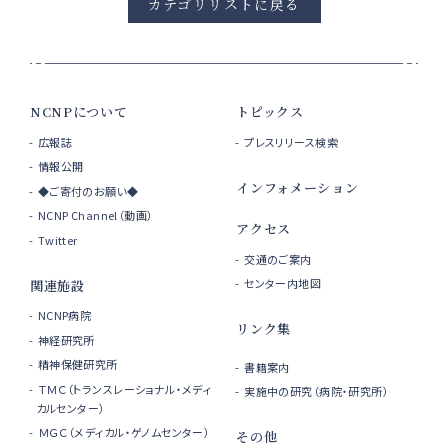
カテゴリリストに戻る
NCNPについて
トピックス
広報誌
プレスリリース検索
情報公開
インフォメーション
◆ご寄付のお願い◆
NCNP Channel（動画）
アクセス
Twitter
交通のご案内
センター内地図
関連施設
NCNP病院
リンク集
神経研究所
精神保健研究所
書籍案内
ＴＭＣ（トランスレーショナル・メディ
実施中の研究（病院・研究所）
カルセンター）
ＭＧＣ（メディカル・ゲノムセンター）
その他