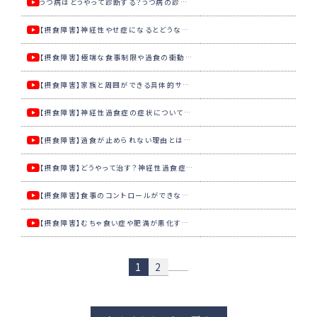
うつ病はどうやって診断する？うつ病の診断と治療について専門医が解説【国立精神・神経医療研究センター】
【摂食障害】神経性やせ症になるとどうなるの？肥満恐怖が引き起こす低体重の危険について専門医が解説【国立精神・神経医療研究センター】
【摂食障害】極端な食事制限や過食の衝動…「神経性やせ症」の悪循環の危険性について専門医が解説【国立精神・神経医療研究センター】
【摂食障害】家族と周囲ができる具体的サポートは？神経性やせ症の回復支援の実践ポイントを専門医が解説【国立精神・神経医療研究センター】
【摂食障害】神経性過食症の症状について専門医が解説【国立精神・神経医療研究センター】
【摂食障害】過食が止められない理由とは？過食・嘔吐の悪循環について専門医が解説【国立精神・神経医療研究センター】
【摂食障害】どうやって治す？神経性過食症を改善する３つの心理療法について専門医が解説【国立精神・神経医療研究センター】
【摂食障害】食事のコントロールができない...むちゃ食い症の危険性について専門医が解説【国立精神・神経医療研究センター】
【摂食障害】むちゃ食い症や肥満が悪化する「負のスパイラル」から抜け出す方法について専門医が解説【国立精神・神経医療研究センター】
1
2