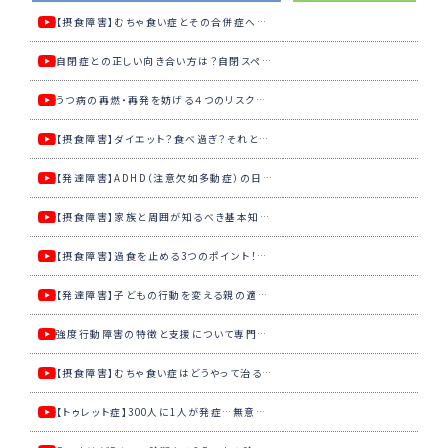
【摂食障害】むちゃ食い症とその合併症への４つの治療について専門医が解説【国立精神・神経医療研究センター】
自閉症との正しい向き合い方は？自閉スペクトラム症の支援について専門医が解説【国立精神・神経医療研究センター】
うつ病の再燃・再発を妨げる４つのリスク…うつ病の回復過程について専門医が解説【国立精神・神経医療研究センター】
【摂食障害】ダイエット？食べ過ぎ？それとも病気？摂食障害の診断と病型について専門医が解説【国立精神・神経医療研究センター】
【発達障害】ADHD（注意欠如多動症）の日常はどんな生活？症状と原因について専門医が解説【国立精神・神経医療研究センター】
【摂食障害】家族と周囲が知るべき基本知識。神経性やせ症の心理と回復の基礎理論を専門医が解説【国立精神・神経医療研究センター】
【摂食障害】過食を止める3つのポイント！過食・嘔吐の悪循環から抜け出す方法を専門医が解説【国立精神・神経医療研究センター】
【発達障害】子どもの行動を変える親の適切な対応は?ADHDの治療について専門医が解説【国立精神・神経医療研究センター】
強度行動障害の特徴と支援について専門医が解説【国立精神・神経医療研究センター】
【摂食障害】むちゃ食い症はどうやって治るの？回復過程について専門医が解説【国立精神・神経医療研究センター】
【トゥレット症】300人に1人が発症…無意識に大きな声や体の動きが出てしまう「トゥレット症」について専門医が解説【国立精神・神経医療研究センター】