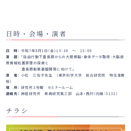
日時・会場・演者
日 時
： 令和7年8月1日（金）13：30 ～ 15：00
演 題
： 「自由行動下霊長類からの大規模脳・身体データ取得：大脳皮
質情報処置原理の探索と
霊長類創薬基盤開発に向けて」
演 者
： 小松 三佐子先生 （東京科学大学 総合研究院 特任准教
授）
場 所
： 研究所３号館 セミナールーム
連絡先：
神経研究所 疾病研究第三部 山本・西村（内線：5132）
チラシ