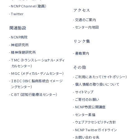
NCNP Channel（動画）
アクセス
Twitter
交通のご案内
センター内地図
関連施設
NCNP病院
リンク集
神経研究所
精神保健研究所
書籍案内
ＴＭＣ（トランスレーショナル・メディ
カルセンター）
その他
ＭＧＣ（メディカル・ゲノムセンター）
ご利用にあたって（サイトポリシー）
ＩＢＩＣ（IBIC 脳病態統合イメージ
個人情報の取り扱いについて
ングセンター）
サイトマップ
ＣＢＴ（認知行動療法センター）
ご寄付のお願い
NCNP市民公開講座
センター素描
ウェブアクセシビリティ方針
NCNP Twitterガイドライン
お問い合わせ先