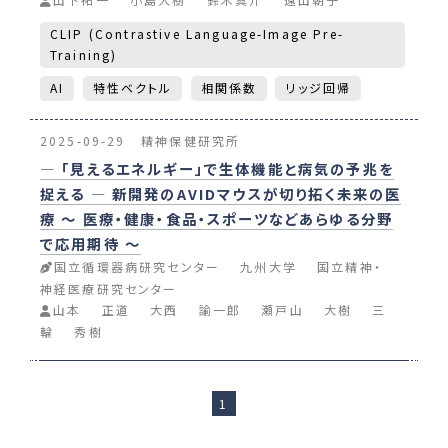
CLIP (Contrastive Language-Image Pre-
Training)
AI
特性ベクトル
相関係数
リッジ回帰
2025-09-29
精神保健研究所
― 「見えるエネルギー」で生体機能と病気の予兆を
捉える ― 新開発のAVIDマウスが切り拓く未来の医
療 ～ 医療・健康・食品・スポーツなどあらゆる分野
で応用期待 ～
国立循環器病研究センター
九州大学
国立精神・
神経医療研究センター
山本
正道
大西
諭一郎
瀬戸山
大樹
三
輪
秀樹
1