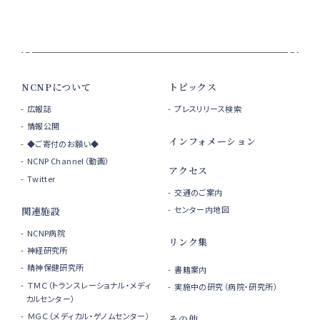
NCNPについて
トピックス
広報誌
プレスリリース検索
情報公開
インフォメーション
◆ご寄付のお願い◆
NCNP Channel（動画）
アクセス
Twitter
交通のご案内
センター内地図
関連施設
NCNP病院
リンク集
神経研究所
精神保健研究所
書籍案内
ＴＭＣ（トランスレーショナル・メディ
実施中の研究（病院・研究所）
カルセンター）
ＭＧＣ（メディカル・ゲノムセンター）
その他