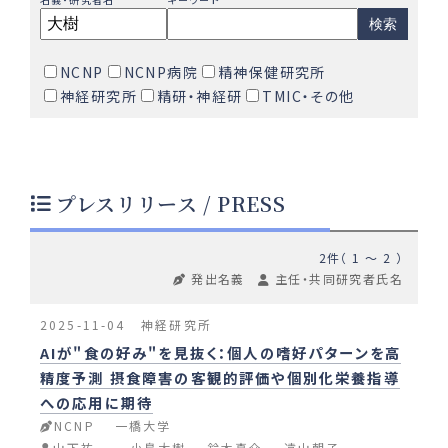
検索
NCNP
NCNP病院
精神保健研究所
神経研究所
精研・神経研
TMIC・その他
プレスリリース / PRESS
2件（ 1 〜 2 ）
発出名義
主任・共同研究者氏名
2025-11-04
神経研究所
AIが"食の好み"を見抜く：個人の嗜好パターンを高
精度予測 摂食障害の客観的評価や個別化栄養指導
への応用に期待
NCNP
一橋大学
山下祐一
小島大樹
鈴木真介
遠山朝子