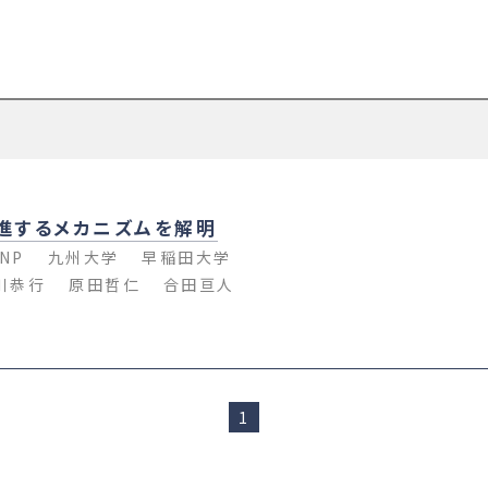
進するメカニズムを解明
NP
九州大学
早稲田大学
川恭行
原田哲仁
合田亘人
1