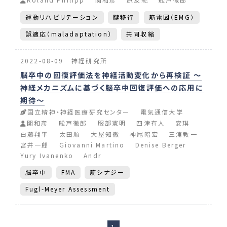
運動リハビリテーション
腱移行
筋電図（EMG）
誤適応（maladaptation）
共同収縮
2022-08-09
神経研究所
脳卒中の回復評価法を神経活動変化から再検証 ～
神経メカニズムに基づく脳卒中回復評価への応用に
期待～
国立精神・神経医療研究センター
電気通信大学
関和彦
舩戸徹郎
服部憲明
四津有人
安琪
白藤翔平
太田順
大屋知徹
神尾昭宏
三浦教一
宮井一郎
Giovanni Martino
Denise Berger
Yury Ivanenko
Andr
脳卒中
FMA
筋シナジー
Fugl-Meyer Assessment
1