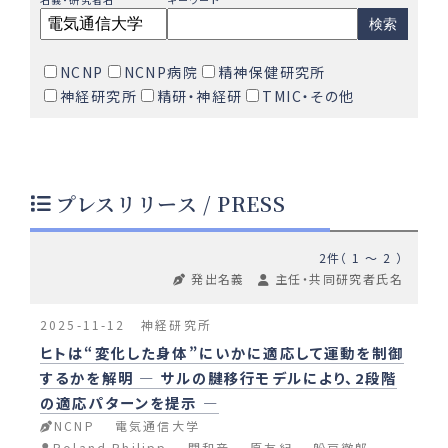
検索
NCNP
NCNP病院
精神保健研究所
神経研究所
精研・神経研
TMIC・その他
プレスリリース / PRESS
2件（ 1 〜 2 ）
発出名義
主任・共同研究者氏名
2025-11-12
神経研究所
ヒトは“変化した身体”にいかに適応して運動を制御
するかを解明 — サルの腱移行モデルにより、2段階
の適応パターンを提示 —
NCNP
電気通信大学
Roland Philipp
関和彦
原友紀
舩戸徹郎