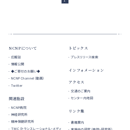
NCNPについて
トピックス
広報誌
プレスリリース検索
情報公開
インフォメーション
◆ご寄付のお願い◆
NCNP Channel（動画）
アクセス
Twitter
交通のご案内
センター内地図
関連施設
NCNP病院
リンク集
神経研究所
精神保健研究所
書籍案内
ＴＭＣ（トランスレーショナル・メディ
実施中の研究（病院・研究所）