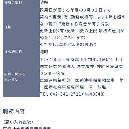
随時
採用予定日
採用日が属する年度の３月３１日まで
契約の更新：有（勤務成績等により１年を超え
ない範囲で更新する場合が有り得る）
任期
更新上限：有（更新回数の上限 最初の雇用契
約を１回として５回まで）
※ただし、年齢による制限あり
随時
提出締切日
〒187-8551 東京都小平市小川東町4-1-1
国立研究開発法人 国立精神・神経医療研究
センター病院
応募に関する
問い合せ
医療連携福祉部 医療連携福祉相談室 第
一医療社会事業専門職 澤 恭弘
TEL 042-341-2711（内線3848）
職務内容
（雇い入れ直後）
医療社会事業専門員業務