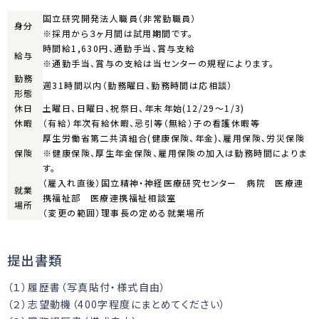
国立研究開発法人職員（非常勤職員）
身分
※採用から３ヶ月間は試用期間です。
時間給1,630円、通勤手当、賞与支給
給与
※通勤手当、賞与の支給は当センターの規程によります。
勤務
週31時間以内（勤務曜日、勤務時間は応相談）
形態
休日
土曜日、日曜日、祝祭日、年末年始(12/29〜1/3)
休暇
（有給）年次有給休暇、忌引等（無給）子の看護休暇等
厚生労働省第二共済組合(健康保険、年金)、雇用保険、労災保険
保険
※健康保険、厚生年金保険、雇用保険の加入は勤務時間によりま
す。
（雇入れ直後）国立精神・神経医療研究センター 病院 医療連
就業
携福祉部 医療連携福祉相談室
場所
（変更の範囲）理事長の定める就業場所
提出書類
（１）履歴書（写真貼付・様式自由）
（２）志望動機（400字程度にまとめてください）