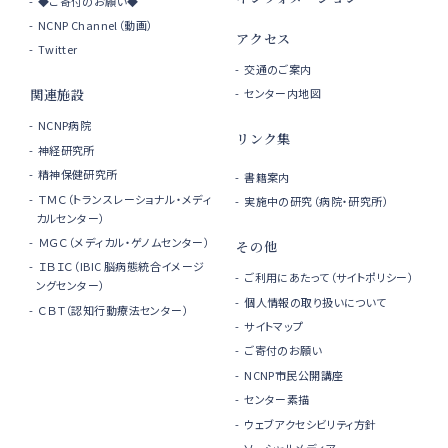
◆ご寄付のお願い◆
NCNP Channel（動画）
アクセス
Twitter
交通のご案内
センター内地図
関連施設
NCNP病院
リンク集
神経研究所
精神保健研究所
書籍案内
ＴＭＣ（トランスレーショナル・メディ
実施中の研究（病院・研究所）
カルセンター）
ＭＧＣ（メディカル・ゲノムセンター）
その他
ＩＢＩＣ（IBIC 脳病態統合イメージ
ご利用にあたって（サイトポリシー）
ングセンター）
個人情報の取り扱いについて
ＣＢＴ（認知行動療法センター）
サイトマップ
ご寄付のお願い
NCNP市民公開講座
センター素描
ウェブアクセシビリティ方針
ソーシャルメディア