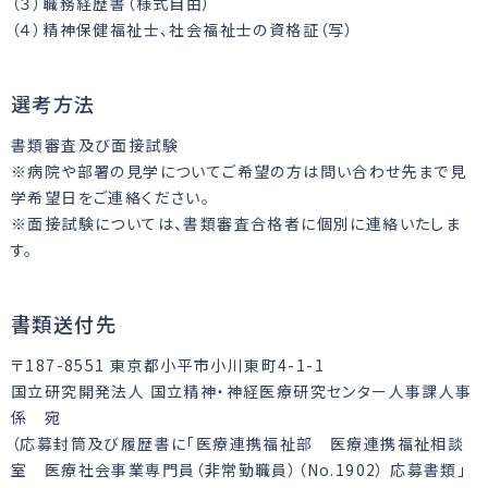
（３）職務経歴書（様式自由）
（４）精神保健福祉士、社会福祉士の資格証（写）
選考方法
書類審査及び面接試験
※病院や部署の見学についてご希望の方は問い合わせ先まで見
学希望日をご連絡ください。
※面接試験については、書類審査合格者に個別に連絡いたしま
す。
書類送付先
〒187-8551 東京都小平市小川東町4-1-1
国立研究開発法人 国立精神・神経医療研究センター人事課人事
係 宛
（応募封筒及び履歴書に「医療連携福祉部 医療連携福祉相談
室 医療社会事業専門員（非常勤職員）（No.1902） 応募書類」