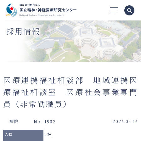
国立研究開発法人
国立精神・神経医療研究センター
National Center of Neurology and Psychiatry
採用情報
医療連携福祉相談部 地域連携医
療福祉相談室 医療社会事業専門
員（非常勤職員）
No. 1902
病院
2026.02.16
１名
人数