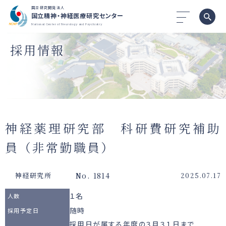
国立研究開発法人
国立精神・神経医療研究センター
National Center of Neurology and Psychiatry
採用情報
神経薬理研究部 科研費研究補助
員（非常勤職員）
No. 1814
神経研究所
2025.07.17
１名
人数
随時
採用予定日
採用日が属する年度の３月３１日まで