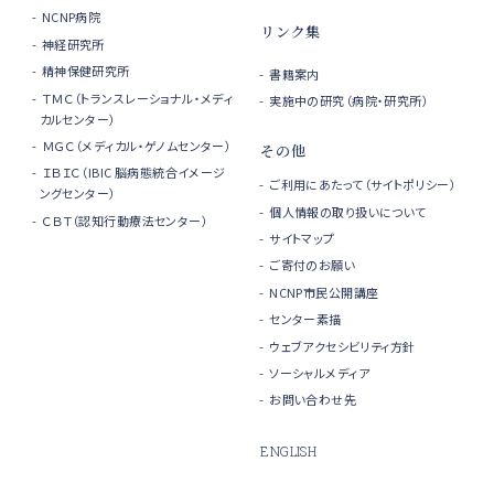
NCNP病院
リンク集
神経研究所
精神保健研究所
書籍案内
ＴＭＣ（トランスレーショナル・メディ
実施中の研究（病院・研究所）
カルセンター）
ＭＧＣ（メディカル・ゲノムセンター）
その他
ＩＢＩＣ（IBIC 脳病態統合イメージ
ご利用にあたって（サイトポリシー）
ングセンター）
個人情報の取り扱いについて
ＣＢＴ（認知行動療法センター）
サイトマップ
ご寄付のお願い
NCNP市民公開講座
センター素描
ウェブアクセシビリティ方針
ソーシャルメディア
お問い合わせ先
ENGLISH