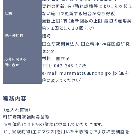
契約の更新：有（勤務成績等により１年を超え
ない範囲で更新する場合が有り得る）
任期
更新上限：有（更新回数の上限 最初の雇用契
約を１回として１０回まで）
随時
提出締切日
国立研究開発法人 国立精神・神経医療研究
センター
村松 里衣子
応募に関する
問い合せ
TEL: 042-346-1725
e-mail:muramatsu▲ncnp.go.jp（▲を
＠に変えてください）
職務内容
（雇入れ直後）
科研費研究補助員業務
※具体的には下記の業務に従事していただきます。
（１）実験動物(主にマウス)を用いた実験補助および培養細胞を