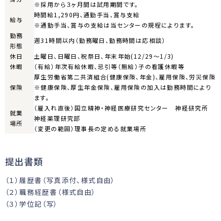
※採用から３ヶ月間は試用期間です。
時間給1,290円、通勤手当、賞与支給
給与
※通勤手当、賞与の支給は当センターの規程によります。
勤務
週31時間以内（勤務曜日、勤務時間は応相談）
形態
休日
土曜日、日曜日、祝祭日、年末年始(12/29〜1/3)
休暇
（有給）年次有給休暇、忌引等（無給）子の看護休暇等
厚生労働省第二共済組合(健康保険、年金)、雇用保険、労災保険
保険
※健康保険、厚生年金保険、雇用保険の加入は勤務時間により
ます。
（雇入れ直後）国立精神・神経医療研究センター 神経研究所
就業
神経薬理研究部
場所
（変更の範囲）理事長の定める就業場所
提出書類
（１）履歴書（写真添付、様式自由）
（２）職務経歴書（様式自由）
（３）学位記（写）