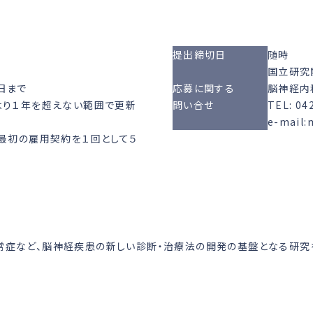
提出締切日
随時
国立研究
日まで
応募に関する
脳神経内
より１年を超えない範囲で更新
問い合せ
TEL: 0
e-mail
 最初の雇用契約を１回として５
常症など、脳神経疾患の新しい診断・治療法の開発の基盤となる研究