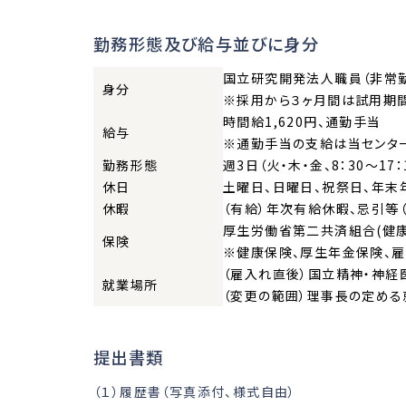
勤務形態及び給与並びに身分
国立研究開発法人職員（非常
身分
※採用から３ヶ月間は試用期間
時間給1,620円、通勤手当
給与
※通勤手当の支給は当センター
勤務形態
週3日（火・木・金、8：30～17：
休日
土曜日、日曜日、祝祭日、年末年始
休暇
（有給）年次有給休暇、忌引等
厚生労働省第二共済組合(健康
保険
※健康保険、厚生年金保険、雇
（雇入れ直後）国立精神・神経
就業場所
（変更の範囲）理事長の定め
提出書類
（１）履歴書（写真添付、様式自由）