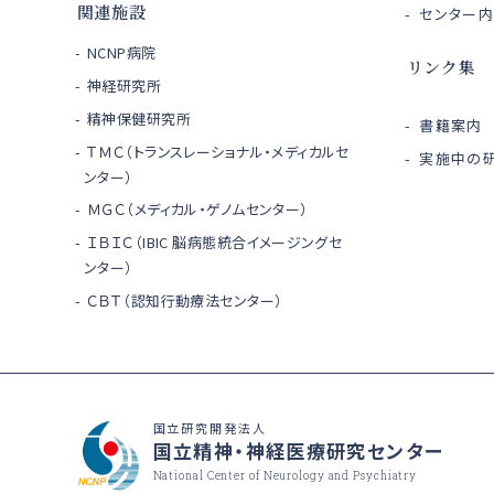
関連施設
センター
NCNP病院
リンク集
神経研究所
精神保健研究所
書籍案内
ＴＭＣ（トランスレーショナル・メディカルセ
実施中の研
ンター）
ＭＧＣ（メディカル・ゲノムセンター）
ＩＢＩＣ（IBIC 脳病態統合イメージングセ
ンター）
ＣＢＴ（認知行動療法センター）
国立研究開発法人
国立精神・神経医療研究センター
National Center of Neurology and Psychiatry