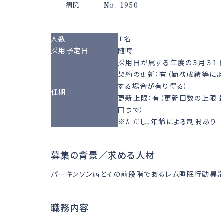
No. 1950
病院
人数
１名
採用予定日
随時
採用日が属する年度の３月３１
契約の更新：有（勤務成績等に
する場合が有り得る）
任期
更新上限：有（更新回数の上限
回まで）
※ただし、年齢による制限あり
募集の背景／求める人材
パーキンソン病とその前段階であるレム睡眠行動異
職務内容