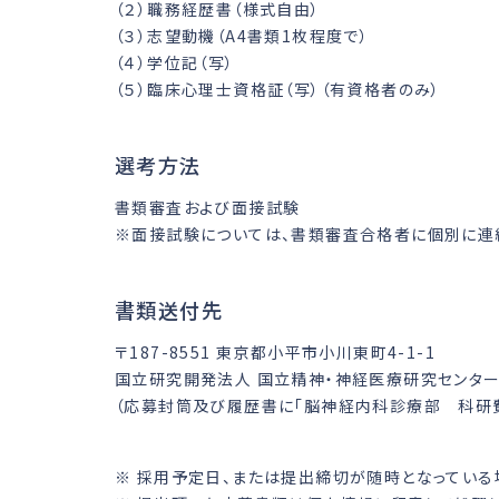
（２）職務経歴書（様式自由）
（３）志望動機（A4書類1枚程度で）
（４）学位記（写）
（５）臨床心理士資格証（写）（有資格者のみ）
選考方法
書類審査および面接試験
※面接試験については、書類審査合格者に個別に連
書類送付先
〒187-8551 東京都小平市小川東町4-1-1
国立研究開発法人 国立精神・神経医療研究センター
（応募封筒及び履歴書に「脳神経内科診療部 科研費心
※ 採用予定日、または提出締切が随時となっている