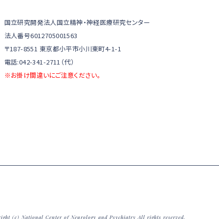
国立研究開発法人国立精神・神経医療研究センター
法人番号6012705001563
〒187-8551 東京都小平市小川東町4-1-1
電話:042-341-2711（代）
※お掛け間違いにご注意ください。
ight (c) National Center of Neurology and Psychiatry All rights reserved.