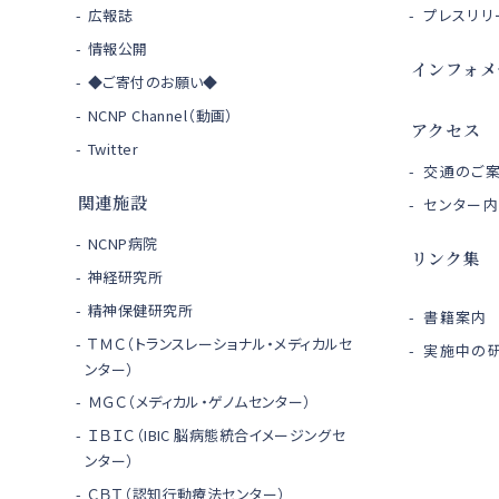
広報誌
プレスリリ
情報公開
インフォメ
◆ご寄付のお願い◆
NCNP Channel（動画）
アクセス
Twitter
交通のご
関連施設
センター
NCNP病院
リンク集
神経研究所
精神保健研究所
書籍案内
ＴＭＣ（トランスレーショナル・メディカルセ
実施中の研
ンター）
ＭＧＣ（メディカル・ゲノムセンター）
ＩＢＩＣ（IBIC 脳病態統合イメージングセ
ンター）
ＣＢＴ（認知行動療法センター）