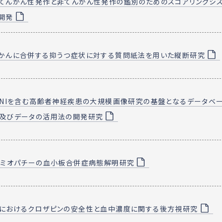
てんかん性発作と非てんかん性発作の鑑別のためのスコアリングシ
開発
かんに合併する抑うつ症状に対する質問紙法を用いた縦断研究
DNIを含む高齢者神経疾患の大規模画像研究の基盤となるデータベ
及びデータの活用法の開発研究
Eミオパチーの血小板合併症病態解明研究
におけるクロザピンの安全性と血中濃度に関する後方視研究