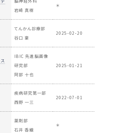
ステ
脳神経外科
＊
岩崎 真樹
てんかん診療部
2025-02-20
谷口 豪
IBIC 先進脳画像
ース
研究部
2025-01-21
阿部 十也
疾病研究第一部
2022-07-01
西野 一三
薬剤部
＊
石井 香織