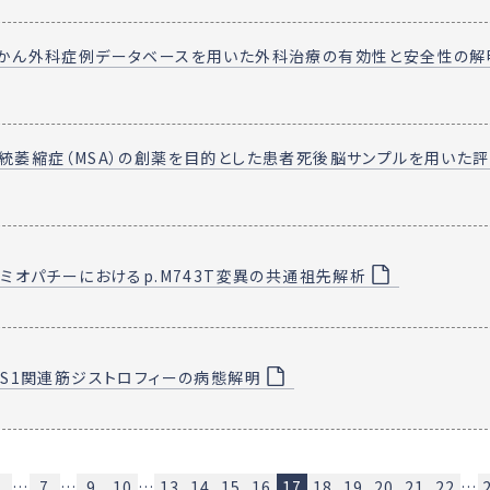
かん外科症例データベースを用いた外科治療の有効性と安全性の解
統萎縮症（MSA）の創薬を目的とした患者死後脳サンプルを用いた
Eミオパチーにおけるp.M743T変異の共通祖先解析
PS1関連筋ジストロフィーの病態解明
3
…
7
…
9
10
…
13
14
15
16
17
18
19
20
21
22
…