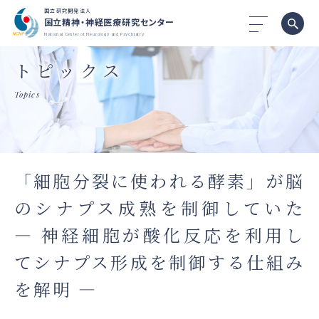
国立研究開発法人
国立精神・神経医療研究センター
National Center of Neurology and Psychiatry
トピックス
Topics
「細胞分裂に使われる酵素」が脳
のシナプス成熟を制御していた
― 神経細胞が酸化反応を利用し
てシナプス形成を制御する仕組み
を解明 ―