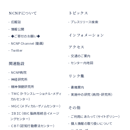
NCNPについて
トピックス
広報誌
プレスリリース検索
情報公開
インフォメーション
◆ご寄付のお願い◆
NCNP Channel（動画）
アクセス
Twitter
交通のご案内
センター内地図
関連施設
NCNP病院
リンク集
神経研究所
精神保健研究所
書籍案内
ＴＭＣ（トランスレーショナル・メディ
実施中の研究（病院・研究所）
カルセンター）
ＭＧＣ（メディカル・ゲノムセンター）
その他
ＩＢＩＣ（IBIC 脳病態統合イメージ
ご利用にあたって（サイトポリシー）
ングセンター）
個人情報の取り扱いについて
ＣＢＴ（認知行動療法センター）