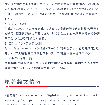
タンパク質にグルタチオンという分子が結合する化学修飾の一種。細胞
内の酸化状態に応じて起こり、タンパク質の働きを変化させる。本研究
では、この修飾によってAurora-Aキナーゼが活性化されることが示さ
れた。
6）シナプス成熟
形成されたシナプスが安定化し、効率よく情報伝達できる状態へ発達す
る過程。脳回路形成に重要であり、異常が生じると神経発達障害や神経
疾患につながる可能性がある。
7）自閉スペクトラム症（ASD）
対人コミュニケーションや行動パターンに特徴を示す神経発達障害。近
年、シナプス機能異常や酸化ストレスとの関連が注目されている。
8）アルツハイマー病
認知機能が徐々に低下する代表的な神経変性疾患。脳内でのシナプス
障害や酸化ストレスとの関連が知られている。
原著論文情報
・論文名：Redox-dependent S-glutathionylation of Aurora-A
kinase by Gstp promotes postsynaptic maturation
・著者：Shuji Wakatsuki*, Akiko Yumoto, Takehiro Suzuki,