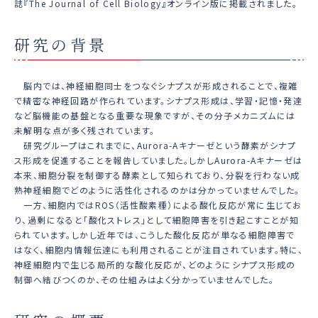
誌『The Journal of Cell Biology』オンライン版に掲載されました。
研究の背景
脳内では、神経細胞同士をつなぐシナプスが形成されることで、複雑
で精密な神経回路が作られています。シナプス形成は、学習・記憶・発達
など脳機能の基盤となる重要な現象ですが、その分子メカニズムには
未解明な点が多く残されています。
研究グループはこれまでに、Aurora-Aキナーゼという酵素がシナプ
ス形成を促進することを報告していました。しかしAurora-Aキナーゼは
本来、細胞分裂を制御する酵素として知られており、分裂を行わない成
熟神経細胞でどのように活性化されるのかは分かっていませんでした。
一方、細胞内ではROS（活性酸素種）による酸化反応が常に生じてお
り、過剰になると「酸化ストレス」として細胞障害を引き起こすことが知
られています。しかし近年では、こうした酸化反応が単なる細胞障害で
はなく、細胞内情報伝達にも利用されることが注目されています。特に、
神経細胞内で生じる局所的な酸化反応が、どのようにシナプス形成の
制御へ結びつくのか、その仕組みはよく分かっていませんでした。