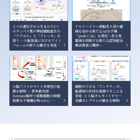
１つの遺伝子から生まれた2つ
アルツハイマー病脳老人斑の蓄
のタンパク質が神経細胞誕生の
積を始める新たなAβ分子種
「アクセル」と「ブレーキ」を
「peak 1 Aβ」を同定〜老人斑
担う ―小脳発達におけるアイソ
蓄積を抑制する新たな認知症治
フォームの新たな働きを発見―
療法開発に期待〜
小脳アストロサイト多様性の起
細胞の小さな「アンテナ」が、
源を解明 ― 世界最先端
脳領域の形成を制御することを
Xenium解析で前駆細胞の時間
発見 -ヒト脳オルガノイドで一
制御分子機構を明らかに ―
次繊毛シグナルの働きを解明-