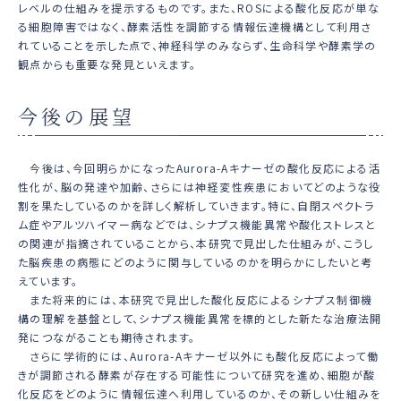
レベルの仕組みを提示するものです。また、ROSによる酸化反応が単な
る細胞障害ではなく、酵素活性を調節する情報伝達機構として利用さ
れていることを示した点で、神経科学のみならず、生命科学や酵素学の
観点からも重要な発見といえます。
今後の展望
今後は、今回明らかになったAurora-Aキナーゼの酸化反応による活
性化が、脳の発達や加齢、さらには神経変性疾患においてどのような役
割を果たしているのかを詳しく解析していきます。特に、自閉スペクトラ
ム症やアルツハイマー病などでは、シナプス機能異常や酸化ストレスと
の関連が指摘されていることから、本研究で見出した仕組みが、こうし
た脳疾患の病態にどのように関与しているのかを明らかにしたいと考
えています。
また将来的には、本研究で見出した酸化反応によるシナプス制御機
構の理解を基盤として、シナプス機能異常を標的とした新たな治療法開
発につながることも期待されます。
さらに学術的には、Aurora-Aキナーゼ以外にも酸化反応によって働
きが調節される酵素が存在する可能性について研究を進め、細胞が酸
化反応をどのように情報伝達へ利用しているのか、その新しい仕組みを