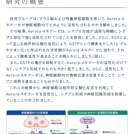
研究の概要
研究グループは、マウス脳および培養神経細胞を用いて、Aurora-A
キナーゼが神経細胞内でどのように活性化されるのかを解析しました。
その結果、Aurora-Aキナーゼは、シナプス形成が活発な時期にシナ
プス部位で強く活性化されていることを発見しました。さらに、ROSによ
って生じる局所的な酸化反応により、GSTPという酵素を介した「S-グル
タチオン化」と呼ばれる化学修飾がAurora-Aキナーゼに加わり、それ
によって酵素活性が高まることを明らかにしました（図1）。
また、GSTPの働きを抑制すると、Aurora-Aキナーゼの活性化だけで
なく、シナプス形成そのものも大きく低下しました。さらに、活性化した
Aurora-Aキナーゼは、神経細胞内の情報伝達を促進することで、シナ
プス成熟を進めることも分かりました。
これらの結果から、神経細胞は局所的な酸化反応を利用して
Aurora-Aキナーゼを活性化し、シナプス形成や神経回路形成を制御し
ていることが示されました。