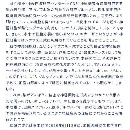
国立精神・神経医療研究センター（NCNP）神経研究所疾病研究第五
部の若月修二室長、荒木敏之部長らの研究グループは、理化学研究所
環境資源科学研究センターの堂前直部門長代理らとの共同研究により
「酸化ストレスは細胞を傷つけるもの」という従来のイメージを超え、神
経細胞が酸化シグナルを利用してシナプス形成を制御していることを示
し、さらに、本来は細胞分裂に働くAurora-A キナーゼという分子が、神
経細胞ではシナプス形成に転用されていることを明らかにしました。
脳の神経細胞は、互いにシナプスを形成することで精密な神経回路
を作り上げており、酸化反応は、過剰になると「酸化ストレス」として細
胞に障害を引き起こすことが知られています。本研究では、その過程で
神経細胞内に生じる局所的な酸化反応を“合図”としてAurora-Aキナ
ーゼを活性化し、シナプス成熟を促進することを発見しました。さらに、
この活性化には「S-グルタチオン化」と呼ばれる特殊な化学修飾が重要
であり、細胞内酵素によって精密に制御されていることも明らかにしま
した。
これは、脳がどのように精密な神経回路を形成するのかという根本
的な問いに対し、新しい分子レベルの仕組みを提示するものです。また
本成果は、自閉スペクトラム症やアルツハイマー病など、酸化ストレスと
の関連が指摘されているさまざまな脳疾患の理解につながることも期
待されます。
本研究成果は日本時間2026年6月12日に、米国の細胞生物学専門