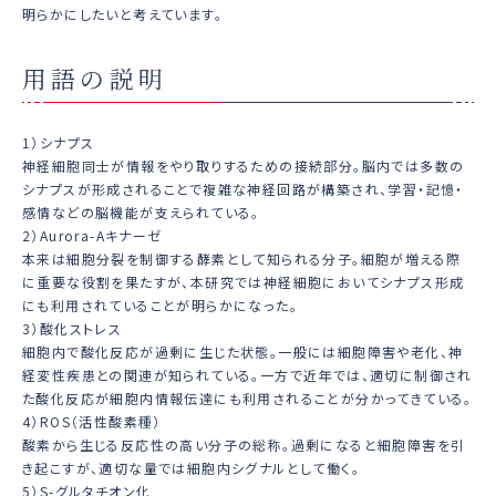
明らかにしたいと考えています。
用語の説明
1）シナプス
神経細胞同士が情報をやり取りするための接続部分。脳内では多数の
シナプスが形成されることで複雑な神経回路が構築され、学習・記憶・
感情などの脳機能が支えられている。
2）Aurora-Aキナーゼ
本来は細胞分裂を制御する酵素として知られる分子。細胞が増える際
に重要な役割を果たすが、本研究では神経細胞においてシナプス形成
にも利用されていることが明らかになった。
3）酸化ストレス
細胞内で酸化反応が過剰に生じた状態。一般には細胞障害や老化、神
経変性疾患との関連が知られている。一方で近年では、適切に制御され
た酸化反応が細胞内情報伝達にも利用されることが分かってきている。
4）ROS（活性酸素種）
酸素から生じる反応性の高い分子の総称。過剰になると細胞障害を引
き起こすが、適切な量では細胞内シグナルとして働く。
5）S-グルタチオン化