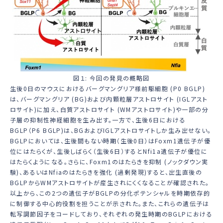
図１: 今回の発見の概略図
生後0日のマウスにおけるバーグマングリア様前駆細胞 (P0 BGLP)
は、バーグマングリア (BG)および内顆粒層アストロサイト (IGLアスト
ロサイト)に加え、白質アストロサイト (WMアストロサイト)や一部の分
子層の抑制性神経細胞を生み出す。一方で、生後6日における
BGLP（P6 BGLP)は、BGおよびIGLアストロサイトしか生み出せない。
BGLPにおいては、生後間もない時期（生後0日）は
Foxm1
遺伝子が優
位にはたらくが、生後しばらく（生後6日）すると
Nfi1a
遺伝子が優位に
はたらくようになる。さらに、
Foxm1
のはたらきを抑制 (ノックダウン実
験)、あるいは
Nfia
のはたらきを強化 (過剰発現)すると、出生直後の
BGLPからWMアストロサイトが産生されにくくなることが確認された。
以上から、この2つの遺伝子がBGLPの分化ポテンシャルを時期依存的
に制御する中心的役割を担うことが示された。また、これらの遺伝子は
転写調節因子をコードしており、それぞれの発生時期のBGLPにおける