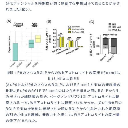
分化ポテンシャルを時期依存的に制御する中核因子であることが示さ
れました（図5）。
図5 : P0のマウスBGLPからのWMアストロサイトの産出をFoxm1は
助け、Nfiaは抑える
(A).P0およびP6のマウスのBGLPにおけるFoxm1とNfiaの発現量の
比較。(B).P0のBGLPでFoxm1のはたらきを抑えた際にBGLPから生
み出された細胞種の割合。バーグマングリアとIGLアストロサイトは観
察される一方、WMアストロサイトは観察されなかった。 (C).生後0日の
BGLPでNfiaを過剰に発現させた際にBGLPから生み出された細胞種
の割合。Nfiaを過剰に発現させた際にも、WMアストロサイトの産出量
の低下が見られた。