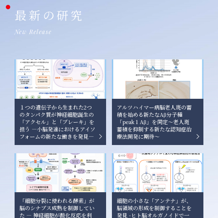
最新の研究
New Release
１つの遺伝子から生まれた2つ
アルツハイマー病脳老人斑の蓄
のタンパク質が神経細胞誕生の
積を始める新たなAβ分子種
「アクセル」と「ブレーキ」を
「peak 1 Aβ」を同定〜老人斑
担う ―小脳発達におけるアイソ
蓄積を抑制する新たな認知症治
フォームの新たな働きを発見―
療法開発に期待〜
「細胞分裂に使われる酵素」が
細胞の小さな「アンテナ」が、
脳のシナプス成熟を制御してい
脳領域の形成を制御することを
た ― 神経細胞が酸化反応を利
発見 -ヒト脳オルガノイドで一