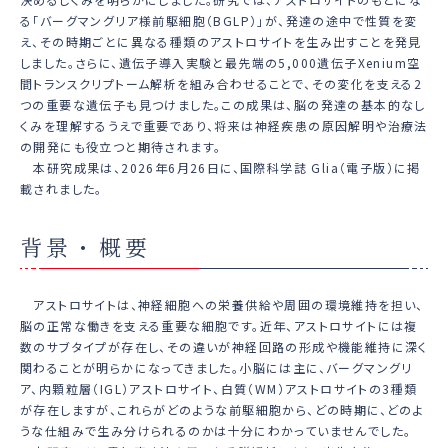
る「バーグマングリア様前駆細胞（BGLP）」が、発達の途中で性質を変
え、その時期ごとに異なる種類のアストロサイトを生み出すことを発見
しました。さらに、遺伝子導入実験と最先端の5,000遺伝子Xenium空
間トランスクリプトーム解析を組み合わせることで、その変化を支える2
つの重要な遺伝子も見つけました。この成果は、脳の発達の基本的なし
くみを理解するうえで重要であり、将来は神経疾患の原因解明や治療法
の開発にも役立つと期待されます。
本研究成果は、2026年6月26日に、国際科学誌
Glia
（電子版）に掲
載されました。
背景・概要
アストロサイトは、神経細胞への栄養供給や周囲の環境維持を担い、
脳の正常な働きを支える重要な細胞です。近年、アストロサイトには複
数のサブタイプが存在し、その違いが神経回路の形成や機能維持に深く
関わることが明らかになってきました。小脳には主に、バーグマングリ
ア、内顆粒層（IGL）アストロサイト、白質（WM）アストロサイトの3種類
が存在しますが、これらがどのような前駆細胞から、どの時期に、どのよ
うな仕組みで生み分けられるのかは十分にわかっていませんでした。