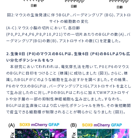
図2:マウスの生後発達に伴うBGLP、バーグマングリア (BG)、アストロ
サイトの細胞数の変化
(A-C).マウス小脳の切片において、各日齢
(P0,P2,P4,P6,P8,P10,P21)での一切片あたりのBGLPの数(A)、バ
ーグマングリア(BG)の数(B)、アストロサイトの数(C)を定量した。
2.生後0日 (P0)のマウスのBGLPは、生後6日 (P6)のBGLPよりも広
い分化ポテンシャルをもつ
本研究においてわれわれは、電気穿孔法を用いて、P0とP6のマウス
のBGLPに目印をつけること (標識)に成功しました (図3)。さらに、標
識したBGLPがどのような細胞を生み出すかを調べました。その結果、
P6のマウスのBGLPは、バーグマングリアとIGLアストロサイトを主とし
て生み出したのに対し、P0のBGLPはこれらに加えてWMアストロサイ
トや分子層の一部の抑制性神経細胞も生み出しました。すなわち、
BGLPは出生直後にはより広い分化ポテンシャルを持ち、その後短期間
で産生できる細胞種が制限されることが明らかになりました (図3)。