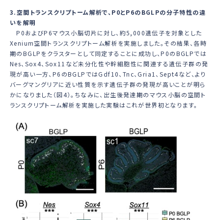
3.空間トランスクリプトーム解析で、P0とP6のBGLPの分子特性の違
いを解明
P0およびP6マウス小脳切片に対し、約5,000遺伝子を対象とした
Xenium空間トランスクリプトーム解析を実施しました。その結果、各時
期のBGLPをクラスターとして同定することに成功し、P0のBGLPでは
Nes、Sox4、Sox11
など未分化性や幹細胞性に関連する遺伝子群の発
現が高い一方、P6のBGLPでは
Gdf10、Tnc、Gria1、Sept4
など、より
バーグマングリアに近い性質を示す遺伝子群の発現が高いことが明ら
かになりました（図4）。ちなみに、出生後発達期のマウス小脳の空間ト
ランスクリプトーム解析を実施した実験はこれが世界初となります。