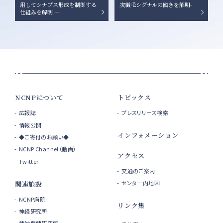
用してシナプス形成を制御する
次繊毛シグナルの働きを解明-
仕組みを解明 ―
NCNPについて
トピックス
広報誌
プレスリリース検索
情報公開
インフォメーション
◆ご寄付のお願い◆
NCNP Channel（動画）
アクセス
Twitter
交通のご案内
センター内地図
関連施設
NCNP病院
リンク集
神経研究所