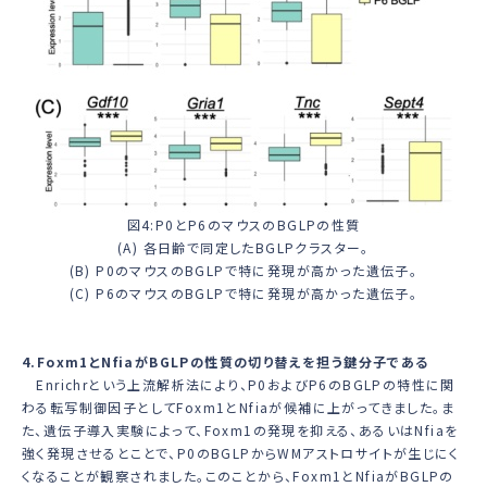
図4:P0とP6のマウスのBGLPの性質
(A) 各日齢で同定したBGLPクラスター。
(B) P0のマウスのBGLPで特に発現が高かった遺伝子。
(C) P6のマウスのBGLPで特に発現が高かった遺伝子。
4.Foxm1とNfiaがBGLPの性質の切り替えを担う鍵分子である
Enrichrという上流解析法により、P0およびP6のBGLPの特性に関
わる転写制御因子として
Foxm1
と
Nfia
が候補に上がってきました。ま
た、遺伝子導入実験によって、
Foxm1
の発現を抑える、あるいは
Nfia
を
強く発現させるとことで、P0のBGLPからWMアストロサイトが生じにく
くなることが観察されました。このことから、
Foxm1
と
Nfia
がBGLPの