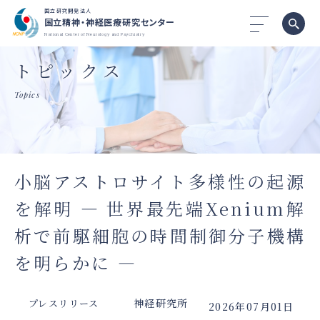
国立研究開発法人
国立精神・神経医療研究センター
National Center of Neurology and Psychiatry
トピックス
Topics
小脳アストロサイト多様性の起源
を解明 ― 世界最先端Xenium解
析で前駆細胞の時間制御分子機構
を明らかに ―
神経研究所
プレスリリース
2026年07月01日