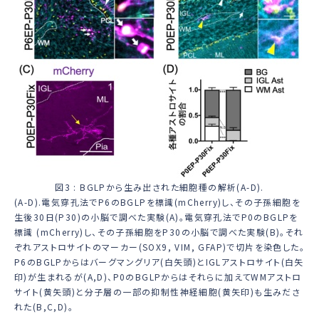
図3 : BGLPから生み出された細胞種の解析(A-D).
(A-D).電気穿孔法でP6のBGLPを標識(mCherry)し、その子孫細胞を
生後30日(P30)の小脳で調べた実験(A)。電気穿孔法でP0のBGLPを
標識 (mCherry)し、その子孫細胞をP30の小脳で調べた実験(B)。それ
ぞれアストロサイトのマーカー(SOX9, VIM, GFAP)で切片を染色した。
P6のBGLPからはバーグマングリア(白矢頭)とIGLアストロサイト(白矢
印)が生まれるが(A,D)、P0のBGLPからはそれらに加えてWMアストロ
サイト(黄矢頭)と分子層の一部の抑制性神経細胞(黄矢印)も生みださ
れた(B,C,D)。