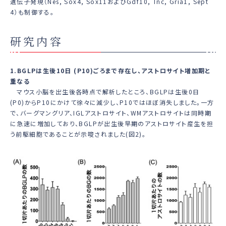
遺伝子発現（
Nes, Sox4, Sox11
および
Gdf10, Tnc, Gria1, Sept
4
）も制御する。
研究内容
1.BGLPは生後10日 (P10)ごろまで存在し、アストロサイト増加期と
重なる
マウス小脳を出生後各時点で解析したところ、BGLPは生後0日
(P0)からP10にかけて徐々に減少し、P10ではほぼ消失しました。一方
で、バーグマングリア、IGLアストロサイト、WMアストロサイトは同時期
に急速に増加しており、BGLPが出生後早期のアストロサイト産生を担
う前駆細胞であることが示唆されました(図2)。