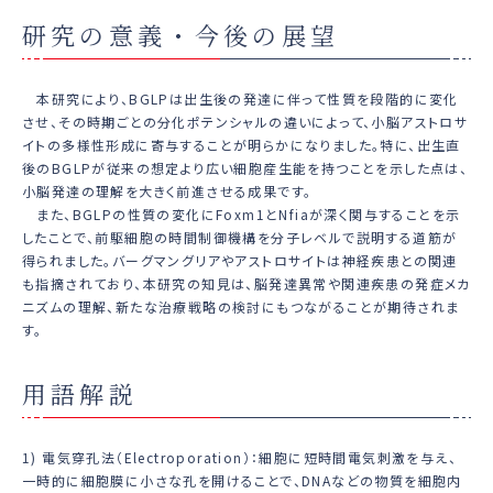
研究の意義・今後の展望
本研究により、BGLPは出生後の発達に伴って性質を段階的に変化
させ、その時期ごとの分化ポテンシャルの違いによって、小脳アストロサ
イトの多様性形成に寄与することが明らかになりました。特に、出生直
後のBGLPが従来の想定より広い細胞産生能を持つことを示した点は、
小脳発達の理解を大きく前進させる成果です。
また、BGLPの性質の変化に
Foxm1
と
Nfia
が深く関与することを示
したことで、前駆細胞の時間制御機構を分子レベルで説明する道筋が
得られました。バーグマングリアやアストロサイトは神経疾患との関連
も指摘されており、本研究の知見は、脳発達異常や関連疾患の発症メカ
ニズムの理解、新たな治療戦略の検討にもつながることが期待されま
す。
用語解説
1) 電気穿孔法（Electroporation）：細胞に短時間電気刺激を与え、
一時的に細胞膜に小さな孔を開けることで、DNAなどの物質を細胞内