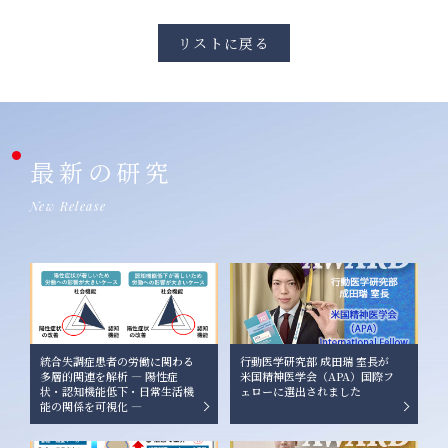
リストに戻る
最新の研究
New Release
統合失調症患者の労働に関わる
行動医学研究部 成田瑞 室長が
多層的関連を解析 ― 陽性症
米国精神医学会（APA）国際フ
状・認知機能低下・日常生活機
ェローに選出されました
能の関係を可視化 ―