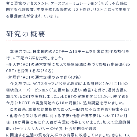
者と環境のアセスメント、ケースフォーミュレーション（※3）、不安感に
関する心理教育、不安を感じる場面のリスト作成、リストに沿って実施す
る暴露療法が含まれています。
研究の概要
本研究では、日本国内のACTチーム15チームを対象に無作為割付を
行い、下記の2群を比較しました。
・介入群：ACTの通常支援に加えて曝露療法に基づく認知行動療法（eb
CBT）を提供する群（50名）
・対照群：ACTの通常支援のみの群（43名）
介入群では、ACTスタッフが公認心理師による研修と2か月に1回の
継続的スーパービジョン（「支援の振り返り、助言）を受け、通常支援に
加えてebCBTを実施しました。ebCBTの実施期間は12か月、終了後6
か月（ebCBT の実施開始から18か月後）に追跡調査を行いました。
この結果、主要な効果指標であった一般的な不安の程度（特性不安）
と他者から受ける評価に対する不安（他者評価不安）について12か月
後、18か月後ともに介入群が有意に改善していました。加えて全般的機
能、パーソナルリカバリーの程度、社会的関係や環境
に関連する生活の質も介入群のみ有意に改善していました。さらにコス