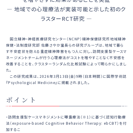
― 地域での心理療法が実装可能と示した初のク
ラスターRCT研究 ―
国立精神・神経医療研究センター（NCNP）精神保健研究所地域精神
保健・法制度研究部 佐藤さやか室長らの研究グループは、地域で暮ら
す不安症状を抱える重症精神障害をもつ人に対し、訪問支援型ケースマ
ネージメントチームが行う心理療法がコストを増やすことなく不安感を
改善することを、クラスターランダム化比較試験によって明らかにしまし
た。
この研究成果は、2026年3月13日(金)9時（日本時間）に国際学術誌
『Psychological Medicine』に掲載されました。
ポイント
・訪問支援型ケースマネジメントに曝露療法（※1）に基づく認知行動療
法（exposure-based Cognitive Behavior Therapy: ebCBT）を付
加するこ