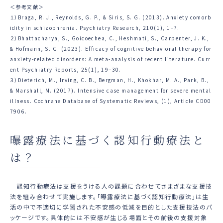
＜参考文献＞
１）Braga, R. J., Reynolds, G. P., & Siris, S. G. (2013). Anxiety comorb
idity in schizophrenia. Psychiatry Research, 210(1), 1–7.
２）Bhattacharya, S., Goicoechea, C., Heshmati, S., Carpenter, J. K.,
& Hofmann, S. G. (2023). Efficacy of cognitive behavioral therapy for
anxiety-related disorders: A meta-analysis of recent literature. Curr
ent Psychiatry Reports, 25(1), 19–30.
３）Dieterich, M., Irving, C. B., Bergman, H., Khokhar, M. A., Park, B.,
& Marshall, M. (2017). Intensive case management for severe mental
illness. Cochrane Database of Systematic Reviews, (1), Article CD00
7906.
曝露療法に基づく認知行動療法と
は？
認知行動療法は支援をうける人の課題に合わせてさまざまな支援技
法を組み合わせて実施します。「曝露療法に基づく認知行動療法」は生
活の中で不適切に学習された不安感の低減を目的とした支援技法のパ
ッケージです。具体的には不安感が生じる場面とその前後の支援対象