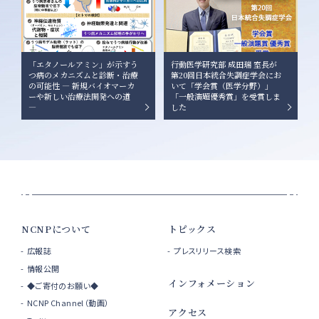
「エタノールアミン」が示すう
行動医学研究部 成田瑞 室長が
つ病のメカニズムと診断・治療
第20回日本統合失調症学会にお
の可能性 ― 新規バイオマーカ
いて「学会賞（医学分野）」
ーや新しい治療法開発への道
「一般演題優秀賞」を受賞しま
―
した
NCNPについて
トピックス
広報誌
プレスリリース検索
情報公開
インフォメーション
◆ご寄付のお願い◆
NCNP Channel（動画）
アクセス