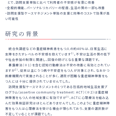
とで、訪問支援単独と比べて利用者の不安感が有意に改善
・全般的機能、パーソナルリカバリーの程度、生活の質の一部も改善
・訪問支援型ケースマネジメント単独の支援と同等のコストで効果が高
い可能性
研究の背景
統合失調症などの重症精神疾患をもつ人の約40％は、日常生活に
支障をきたすレベルの不安感を抱えています
1）
。不安は生活の質の低下
や社会参加の制限と関連し、回復の妨げとなる重要な課題です。
暴露療法（※1）を含む認知行動療法は不安の改善に有効とされてい
ますが
2）
、従来は主にうつ病や不安症をもつ人が対象とされ、なおかつ
医療機関内で実施されることが多く、通院が困難な重症精神障害をも
つ人には十分に提供されていませんでした。
訪問支援型ケースマネジメントの1つである包括的地域生活支援プ
ログラム（assertive community treatment: ACT）（※2）は重症精
神障害をもつ人の地域支援に有効ですが
3）
、ACTに心理療法を組み込
んだ効果検証研究はほとんどありませんでした。このように重症精神障
害をもつ人は心理療法を受ける機会が限られており、支援の選択肢が
不足していることが課題でした。