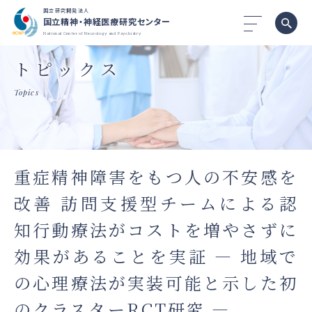
国立研究開発法人
国立精神・神経医療研究センター
National Center of Neurology and Psychiatry
トピックス
Topics
重症精神障害をもつ人の不安感を
改善 訪問支援型チームによる認
知行動療法がコストを増やさずに
効果があることを実証 ― 地域で
の心理療法が実装可能と示した初
のクラスターRCT研究 ―