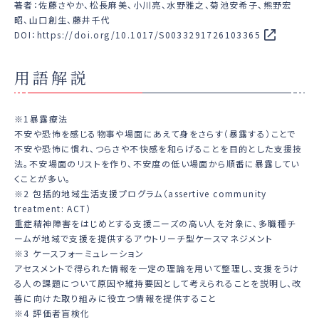
著者：佐藤さやか、松長麻美、小川亮、水野雅之、菊池安希子、熊野宏
昭、山口創生、藤井千代
DOI：
https://doi.org/10.1017/S0033291726103365
用語解説
※1暴露療法
不安や恐怖を感じる物事や場面にあえて身をさらす（暴露する）ことで
不安や恐怖に慣れ、つらさや不快感を和らげることを目的とした支援技
法。不安場面のリストを作り、不安度の低い場面から順番に暴露してい
くことが多い。
※2 包括的地域生活支援プログラム（assertive community
treatment: ACT）
重症精神障害をはじめとする支援ニーズの高い人を対象に、多職種チ
ームが地域で支援を提供するアウトリーチ型ケースマネジメント
※3 ケースフォーミュレーション
アセスメントで得られた情報を一定の理論を用いて整理し、支援をうけ
る人の課題について原因や維持要因として考えられることを説明し、改
善に向けた取り組みに役立つ情報を提供すること
※4 評価者盲検化