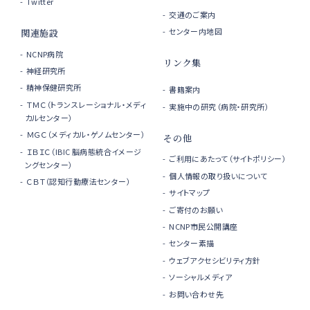
Twitter
交通のご案内
センター内地図
関連施設
NCNP病院
リンク集
神経研究所
精神保健研究所
書籍案内
ＴＭＣ（トランスレーショナル・メディ
実施中の研究（病院・研究所）
カルセンター）
ＭＧＣ（メディカル・ゲノムセンター）
その他
ＩＢＩＣ（IBIC 脳病態統合イメージ
ご利用にあたって（サイトポリシー）
ングセンター）
個人情報の取り扱いについて
ＣＢＴ（認知行動療法センター）
サイトマップ
ご寄付のお願い
NCNP市民公開講座
センター素描
ウェブアクセシビリティ方針
ソーシャルメディア
お問い合わせ先