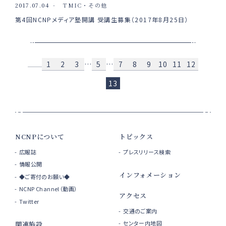
2017.07.04
TMIC・その他
第4回NCNPメディア塾開講 受講生募集（2017年8月25日）
1
2
3
…
5
…
7
8
9
10
11
12
13
NCNPについて
トピックス
広報誌
プレスリリース検索
情報公開
インフォメーション
◆ご寄付のお願い◆
NCNP Channel（動画）
アクセス
Twitter
交通のご案内
センター内地図
関連施設