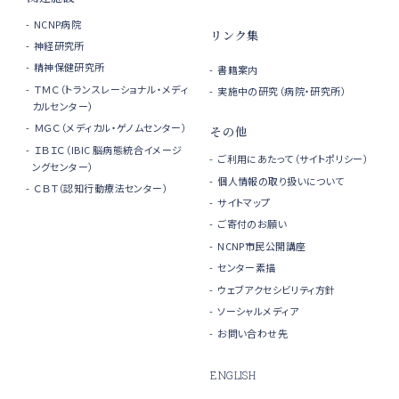
NCNP病院
リンク集
神経研究所
精神保健研究所
書籍案内
ＴＭＣ（トランスレーショナル・メディ
実施中の研究（病院・研究所）
カルセンター）
ＭＧＣ（メディカル・ゲノムセンター）
その他
ＩＢＩＣ（IBIC 脳病態統合イメージ
ご利用にあたって（サイトポリシー）
ングセンター）
個人情報の取り扱いについて
ＣＢＴ（認知行動療法センター）
サイトマップ
ご寄付のお願い
NCNP市民公開講座
センター素描
ウェブアクセシビリティ方針
ソーシャルメディア
お問い合わせ先
ENGLISH