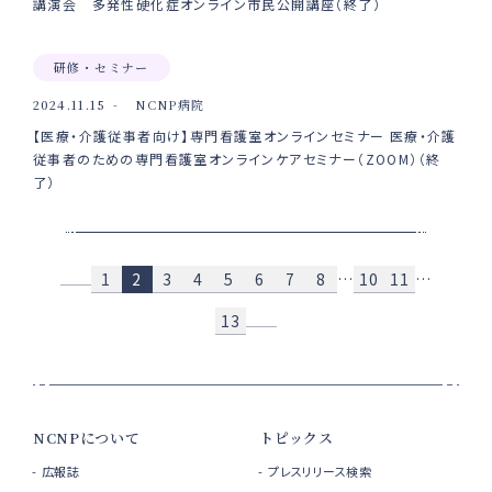
講演会 多発性硬化症オンライン市民公開講座（終了）
研修・セミナー
2024.11.15
NCNP病院
【医療・介護従事者向け】専門看護室オンラインセミナー 医療・介護
従事者のための専門看護室オンラインケアセミナー（ZOOM）（終
了）
1
2
3
4
5
6
7
8
…
10
11
…
13
NCNPについて
トピックス
広報誌
プレスリリース検索