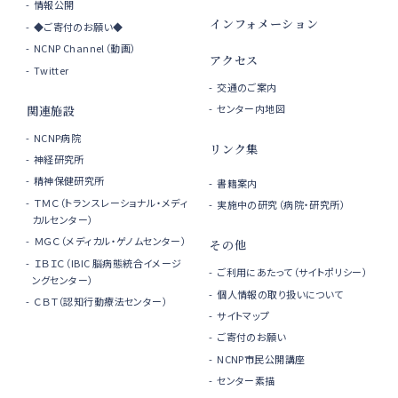
情報公開
インフォメーション
◆ご寄付のお願い◆
NCNP Channel（動画）
アクセス
Twitter
交通のご案内
センター内地図
関連施設
NCNP病院
リンク集
神経研究所
精神保健研究所
書籍案内
ＴＭＣ（トランスレーショナル・メディ
実施中の研究（病院・研究所）
カルセンター）
ＭＧＣ（メディカル・ゲノムセンター）
その他
ＩＢＩＣ（IBIC 脳病態統合イメージ
ご利用にあたって（サイトポリシー）
ングセンター）
個人情報の取り扱いについて
ＣＢＴ（認知行動療法センター）
サイトマップ
ご寄付のお願い
NCNP市民公開講座
センター素描