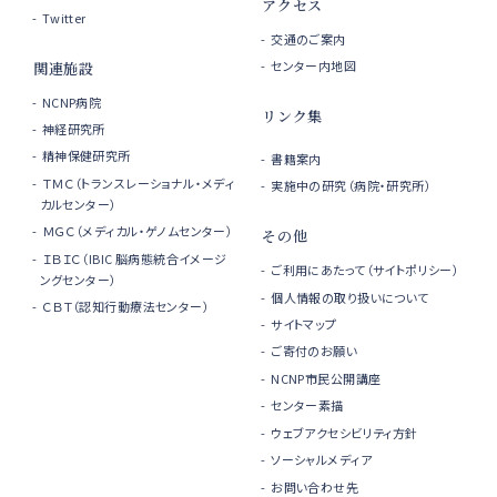
アクセス
Twitter
交通のご案内
センター内地図
関連施設
NCNP病院
リンク集
神経研究所
精神保健研究所
書籍案内
ＴＭＣ（トランスレーショナル・メディ
実施中の研究（病院・研究所）
カルセンター）
ＭＧＣ（メディカル・ゲノムセンター）
その他
ＩＢＩＣ（IBIC 脳病態統合イメージ
ご利用にあたって（サイトポリシー）
ングセンター）
個人情報の取り扱いについて
ＣＢＴ（認知行動療法センター）
サイトマップ
ご寄付のお願い
NCNP市民公開講座
センター素描
ウェブアクセシビリティ方針
ソーシャルメディア
お問い合わせ先