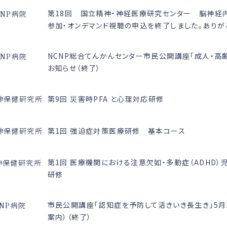
第18回 国立精神・神経医療研究センター 脳神経
CNP病院
参加・オンデマンド視聴の申込を終了しました。ありが
NCNP総合てんかんセンター市民公開講座「成人・高
CNP病院
お知らせ（終了）
第9回 災害時PFA と心理対応研修
神保健研究所
第1回 強迫症対策医療研修 基本コース
神保健研究所
第1回 医療機関における注意欠如・多動症（ADHD
神保健研究所
研修
市民公開講座「認知症を予防して活きいき長生き」5月
NP病院
案内）（終了）