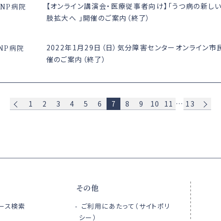
【オンライン講演会・医療従事者向け】「うつ病の新し
CNP病院
肢拡大へ 」開催のご案内（終了）
2022年1月29日（日）気分障害センターオンライン
NP病院
催のご案内（終了）
1
2
3
4
5
6
7
8
9
10
11
…
13
その他
ース検索
ご利用にあたって（サイトポリ
シー）