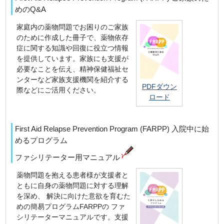
めのQ&A
家庭内の薬物問題でお困りのご家族
のために作成した冊子で、薬物依存
症に関する知識や回復に役立つ情報
を提供しています。家族にも支援が
必要なことを伝え、精神保健福祉セ
ンターなど家族支援機関を紹介する
PDFダウン
際などにご活用ください。
ロード
First Aid Relapse Prevention Program (FARPP) 入院中に始
めるプログラム
ファシリテーター用マニュアル
薬物問題を抱える患者様が支援者と
ともに自身の薬物問題に対する理解
を深め、 解決に向けた意欲を育むた
めの簡易プログラムFARPPの ファ
シリテーターマニュアルです。支援