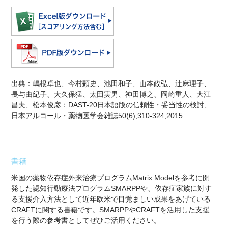
出典：嶋根卓也、今村顕史、池田和子、山本政弘、辻麻理子、
長与由紀子、大久保猛、太田実男、神田博之、岡崎重人、大江
昌夫、松本俊彦：DAST-20日本語版の信頼性・妥当性の検討、
日本アルコール・薬物医学会雑誌50(6),310-324,2015.
書籍
米国の薬物依存症外来治療プログラムMatrix Modelを参考に開
発した認知行動療法プログラムSMARPPや、依存症家族に対す
る支援介入方法として近年欧米で目覚ましい成果をあげている
CRAFTに関する書籍です。SMARPPやCRAFTを活用した支援
を行う際の参考書としてぜひご活用ください。