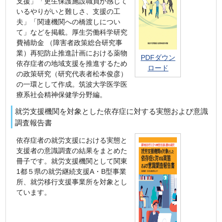
支援」「更生保護施設職員が感じて
いるやりがいと難しさ、支援の工
夫」「関連機関への橋渡しについ
て」などを掲載。厚生労働科学研究
費補助金 （障害者政策総合研究事
業）再犯防止推進計画における薬物
PDFダウン
依存症者の地域支援を推進するため
ロード
の政策研究（研究代表者松本俊彦）
の一環として作成。筑波大学医学医
療系社会精神保健学分野編。
就労支援機関を対象とした依存症に対する実態および意識
調査報告書
依存症者の就労支援における実態と
支援者の意識調査の結果をまとめた
冊子です。就労支援機関として関東
1都５県の就労継続支援A・B型事業
所、就労移行支援事業所を対象とし
ています。