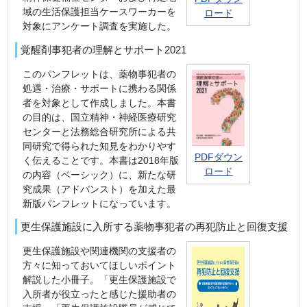
域の生活保護担当ケースワーカーを
ロード
対象にアンケート調査を実施した。
覚醒剤事犯者の理解とサポート2021
このパンフレットは、薬物事犯者の
処遇・治療・サポートに携わる関係
者を対象として作成しました。本書
の目的は、国立精神・神経医療研究
センターと法務総合研究所による共
同研究で得られた知見をわかりやす
PDFダウン
く伝えることです。本書は2018年版
ロード
の内容（ベーシック）に、新たな研
究成果（アドバンスト）を加えた最
新版パンフレットになっています。
更生保護施設に入所する薬物事犯者の再犯防止と回復支援
更生保護施設や関連機関の支援者の
方々に知っておいてほしいポイント
解説した小冊子。「更生保護施設で
入所者が役立ったと感じた援助者の