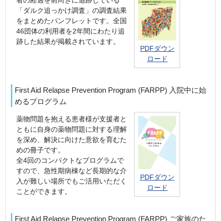
「ダルク追っかけ調査」の調査結果
をまとめたパンフレットです。全国
46団体の利用者を2年間にわたり追
跡した結果が掲載されています。
PDFダウン
ロード
First Aid Relapse Prevention Program (FARPP) 入院中に始
めるプログラム
薬物問題を抱える患者様が支援者と
ともに自身の薬物問題に対する理解
を深め、解決に向けた意欲を育むた
めの冊子です。
全4回のコンパクトなプログラムで
すので、急性期病棟など長期的な介
PDFダウン
入が難しい場所でもご活用いただく
ロード
ことができます。
First Aid Relapse Prevention Program (FARPP) ご家族のた