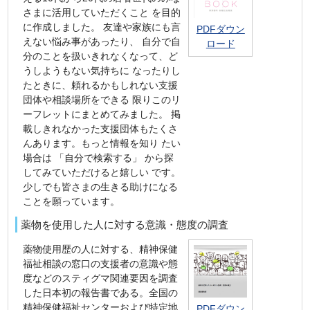
さまに活用していただくこと を目的
に作成しました。 友達や家族にも言
PDFダウン
えない悩み事があったり、 自分で自
ロード
分のことを扱いきれなくなって、ど
うしようもない気持ちに なったりし
たときに、頼れるかもしれない支援
団体や相談場所をできる 限りこのリ
ーフレットにまとめてみました。 掲
載しきれなかった支援団体もたくさ
んあります。もっと情報を知り たい
場合は 「自分で検索する」 から探
してみていただけると嬉しい です。
少しでも皆さまの生きる助けになる
ことを願っています。
薬物を使用した人に対する意識・態度の調査
薬物使用歴の人に対する、精神保健
福祉相談の窓口の支援者の意識や態
度などのスティグマ関連要因を調査
した日本初の報告書である。全国の
精神保健福祉センターおよび特定地
PDFダウン