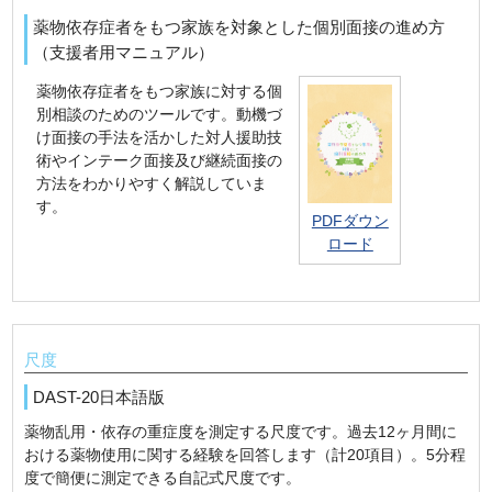
薬物依存症者をもつ家族を対象とした個別面接の進め方
（支援者用マニュアル）
薬物依存症者をもつ家族に対する個
別相談のためのツールです。動機づ
け面接の手法を活かした対人援助技
術やインテーク面接及び継続面接の
方法をわかりやすく解説していま
す。
PDFダウン
ロード
尺度
DAST-20日本語版
薬物乱用・依存の重症度を測定する尺度です。過去12ヶ月間に
おける薬物使用に関する経験を回答します（計20項目）。5分程
度で簡便に測定できる自記式尺度です。