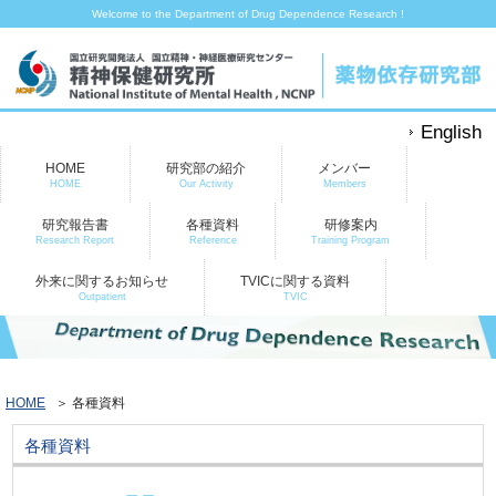
Welcome to the Department of Drug Dependence Research !
English
HOME
研究部の紹介
メンバー
HOME
Our Activity
Members
研究報告書
各種資料
研修案内
Research Report
Reference
Training Program
外来に関するお知らせ
TVICに関する資料
Outpatient
TVIC
HOME
＞ 各種資料
各種資料