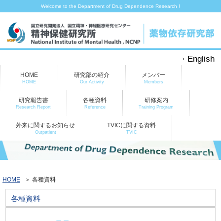
Welcome to the Department of Drug Dependence Research !
English
HOME
研究部の紹介
メンバー
HOME
Our Activity
Members
研究報告書
各種資料
研修案内
Research Report
Reference
Training Program
外来に関するお知らせ
TVICに関する資料
Outpatient
TVIC
HOME
＞ 各種資料
各種資料