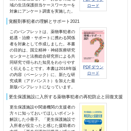
域の生活保護担当ケースワーカーを
ロード
対象にアンケート調査を実施した。
覚醒剤事犯者の理解とサポート2021
このパンフレットは、薬物事犯者の
処遇・治療・サポートに携わる関係
者を対象として作成しました。本書
の目的は、国立精神・神経医療研究
センターと法務総合研究所による共
同研究で得られた知見をわかりやす
PDFダウン
く伝えることです。本書は2018年版
ロード
の内容（ベーシック）に、新たな研
究成果（アドバンスト）を加えた最
新版パンフレットになっています。
更生保護施設に入所する薬物事犯者の再犯防止と回復支援
更生保護施設や関連機関の支援者の
方々に知っておいてほしいポイント
解説した小冊子。「更生保護施設で
入所者が役立ったと感じた援助者の