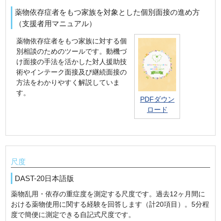
薬物依存症者をもつ家族を対象とした個別面接の進め方
（支援者用マニュアル）
薬物依存症者をもつ家族に対する個
別相談のためのツールです。動機づ
け面接の手法を活かした対人援助技
術やインテーク面接及び継続面接の
方法をわかりやすく解説していま
す。
PDFダウン
ロード
尺度
DAST-20日本語版
薬物乱用・依存の重症度を測定する尺度です。過去12ヶ月間に
おける薬物使用に関する経験を回答します（計20項目）。5分程
度で簡便に測定できる自記式尺度です。