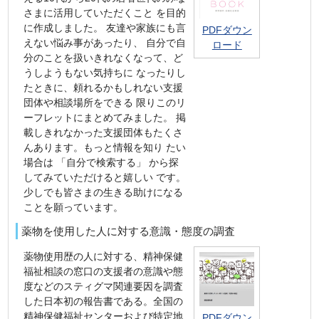
さまに活用していただくこと を目的
に作成しました。 友達や家族にも言
PDFダウン
えない悩み事があったり、 自分で自
ロード
分のことを扱いきれなくなって、ど
うしようもない気持ちに なったりし
たときに、頼れるかもしれない支援
団体や相談場所をできる 限りこのリ
ーフレットにまとめてみました。 掲
載しきれなかった支援団体もたくさ
んあります。もっと情報を知り たい
場合は 「自分で検索する」 から探
してみていただけると嬉しい です。
少しでも皆さまの生きる助けになる
ことを願っています。
薬物を使用した人に対する意識・態度の調査
薬物使用歴の人に対する、精神保健
福祉相談の窓口の支援者の意識や態
度などのスティグマ関連要因を調査
した日本初の報告書である。全国の
精神保健福祉センターおよび特定地
PDFダウン