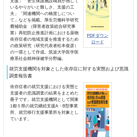
支援」「更生保護施設職員が感じて
いるやりがいと難しさ、支援の工
夫」「関連機関への橋渡しについ
て」などを掲載。厚生労働科学研究
費補助金 （障害者政策総合研究事
業）再犯防止推進計画における薬物
PDFダウン
依存症者の地域支援を推進するため
ロード
の政策研究（研究代表者松本俊彦）
の一環として作成。筑波大学医学医
療系社会精神保健学分野編。
就労支援機関を対象とした依存症に対する実態および意識
調査報告書
依存症者の就労支援における実態と
支援者の意識調査の結果をまとめた
冊子です。就労支援機関として関東
1都５県の就労継続支援A・B型事業
所、就労移行支援事業所を対象とし
ています。