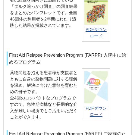
「ダルク追っかけ調査」の調査結果
をまとめたパンフレットです。全国
46団体の利用者を2年間にわたり追
跡した結果が掲載されています。
PDFダウン
ロード
First Aid Relapse Prevention Program (FARPP) 入院中に始
めるプログラム
薬物問題を抱える患者様が支援者と
ともに自身の薬物問題に対する理解
を深め、解決に向けた意欲を育むた
めの冊子です。
全4回のコンパクトなプログラムで
すので、急性期病棟など長期的な介
PDFダウン
入が難しい場所でもご活用いただく
ロード
ことができます。
First Aid Relapse Prevention Program (FARPP) ご家族のた