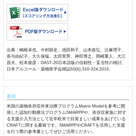
出典：嶋根卓也、今村顕史、池田和子、山本政弘、辻麻理子、
長与由紀子、大久保猛、太田実男、神田博之、岡崎重人、大江
昌夫、松本俊彦：DAST-20日本語版の信頼性・妥当性の検討、
日本アルコール・薬物医学会雑誌50(6),310-324,2015.
書籍
米国の薬物依存症外来治療プログラムMatrix Modelを参考に開
発した認知行動療法プログラムSMARPPや、依存症家族に対す
る支援介入方法として近年欧米で目覚ましい成果をあげている
CRAFTに関する書籍です。SMARPPやCRAFTを活用した支援
を行う際の参考書としてぜひご活用ください。