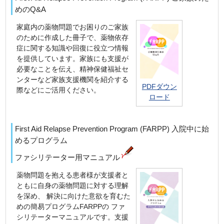
めのQ&A
家庭内の薬物問題でお困りのご家族
のために作成した冊子で、薬物依存
症に関する知識や回復に役立つ情報
を提供しています。家族にも支援が
必要なことを伝え、精神保健福祉セ
ンターなど家族支援機関を紹介する
PDFダウン
際などにご活用ください。
ロード
First Aid Relapse Prevention Program (FARPP) 入院中に始
めるプログラム
ファシリテーター用マニュアル
薬物問題を抱える患者様が支援者と
ともに自身の薬物問題に対する理解
を深め、 解決に向けた意欲を育むた
めの簡易プログラムFARPPの ファ
シリテーターマニュアルです。支援