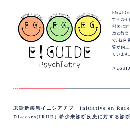
EGUI
するガイ
科医に対
及と教育
で、統合
質が向上
ています
＞EGU
未診断疾患イニシアチブ Initiative on Rare a
Diseases(IRUD) 希少未診断疾患に対す