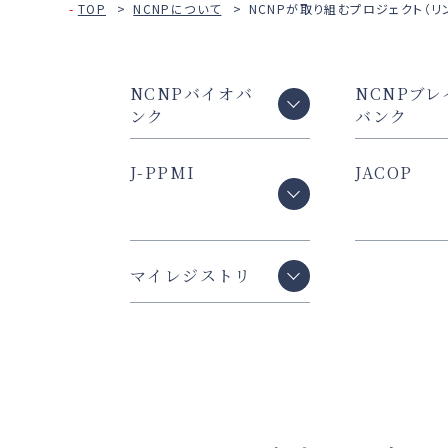
TOP
NCNPについて
NCNPが取り組むプロジェクト（リ
NCNPバイオバ
NCNPブレ
ンク
バンク
J-PPMI
JACOP
マイレジストリ