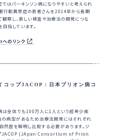
研究ではパーキンソン病になりやすいと考えられ
眠行動異常症の患者さんを2014年から長期
て観察し、新しい検査や治療法の開発につな
を目指しています。
MIへのリンク
se (ジェイコップJACOP：日本プリオン病コ
病は全体でも100万人に1人という超希少疾
数の病型があるため治療法開発にはそれぞれ
自然歴を解明し比較する必要があります。ジ
ACOP (JApan Consortium of Prion