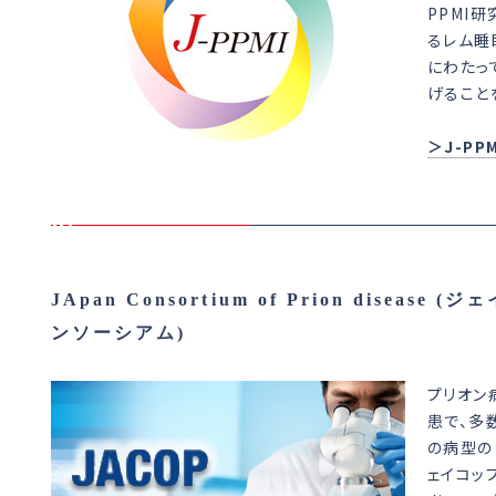
PPMI
るレム睡
にわたっ
げること
＞J-PP
JApan Consortium of Prion disea
ンソーシアム)
プリオン
患で、多
の病型の
ェイコップJ