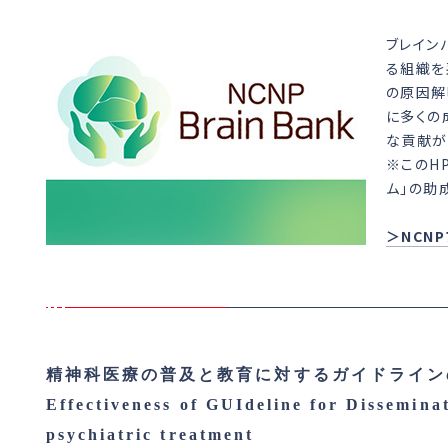
ブレイン
る組織を
の原因解
に多くの
な貢献が
※このH
ム」の助
＞NCN
精神科医療の普及と教育に対するガイドライン
Effectiveness of GUIdeline for Dissemina
psychiatric treatment