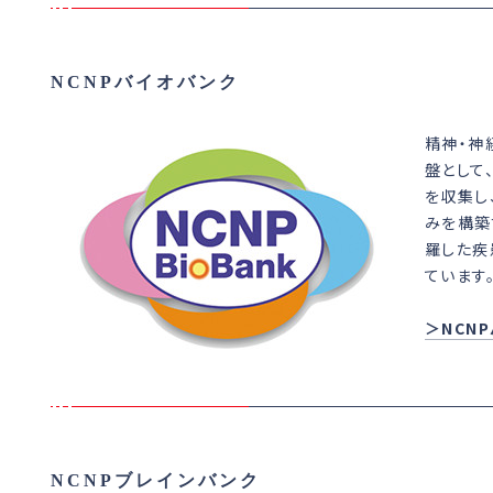
NCNPバイオバンク
精神・神
盤として
を収集し
みを構築
羅した疾
ています
＞NCN
NCNPブレインバンク