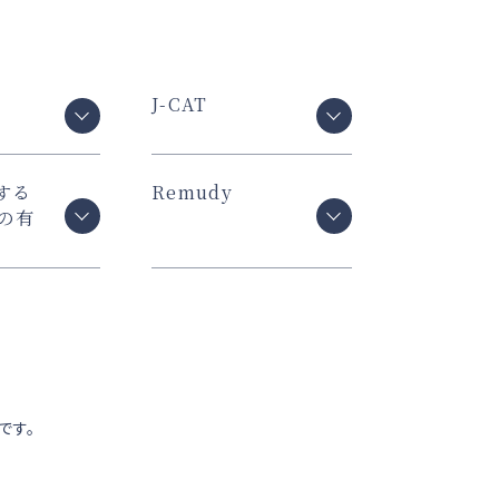
J-CAT
する
Remudy
の有
です。