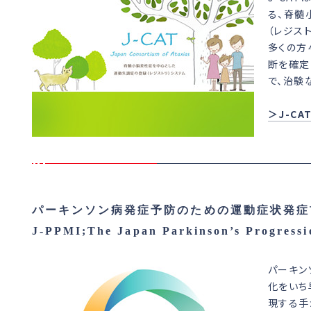
る、脊髄
（レジス
多くの方
断を確定
で、治験
＞J-C
パーキンソン病発症予防のための運動症状発症前b
J-PPMI;The Japan Parkinson’s Progressio
パーキン
化をいち
現する手