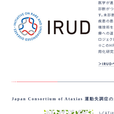
医学が進
診断がつ
す。未診
疾患の患
端技術を
療への道
ロジェク
※このH
用化研究
＞IRU
Japan Consortium of Ataxias 運
J-CA