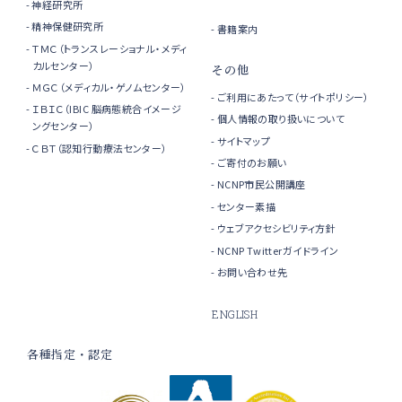
神経研究所
精神保健研究所
書籍案内
ＴＭＣ（トランスレーショナル・メディ
カルセンター）
その他
ＭＧＣ（メディカル・ゲノムセンター）
ご利用にあたって（サイトポリシー）
ＩＢＩＣ（IBIC 脳病態統合イメージ
個人情報の取り扱いについて
ングセンター）
サイトマップ
ＣＢＴ（認知行動療法センター）
ご寄付のお願い
NCNP市民公開講座
センター素描
ウェブアクセシビリティ方針
NCNP Twitterガイドライン
お問い合わせ先
ENGLISH
各種指定・認定