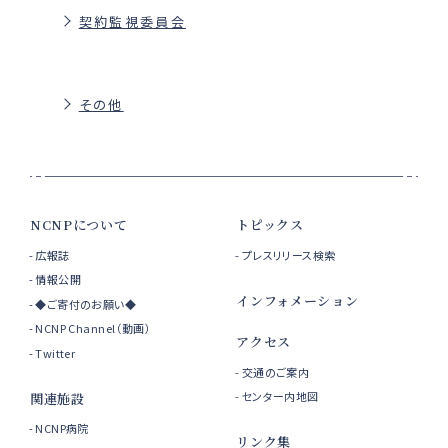
契約監視委員会
その他
NCNPについて
トピックス
広報誌
プレスリリース検索
情報公開
インフォメーション
◆ご寄付のお願い◆
NCNP Channel（動画）
アクセス
Twitter
交通のご案内
センター内地図
関連施設
NCNP病院
リンク集