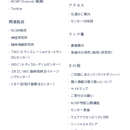
NCNP Channel（動画）
アクセス
Twitter
交通のご案内
センター内地図
関連施設
NCNP病院
リンク集
神経研究所
精神保健研究所
書籍案内
ＴＭＣ（トランスレーショナル・メディ
実施中の研究（病院・研究所）
カルセンター）
ＭＧＣ（メディカル・ゲノムセンター）
その他
ＩＢＩＣ（IBIC 脳病態統合イメージ
ご利用にあたって（サイトポリシー）
ングセンター）
個人情報の取り扱いについて
ＣＢＴ（認知行動療法センター）
サイトマップ
ご寄付のお願い
NCNP市民公開講座
センター素描
ウェブアクセシビリティ方針
ソーシャルメディア