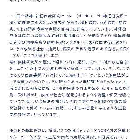
ここ国立精神・神経医療研究センター（NCNP）には、神経研究所と
精神保健研究所の2つの研究所があり、精神疾患、神経疾患、筋疾
患、および発達障害の克服を目指した研究を行っています。神経研
究所は病気の器質的な解明に取り組むことが使命であり、精神保健
研究所は精神疾患や精神保健（メンタルヘルス）に関する研究を行
い、その成果を社会に還元し、病気の予防や治療のあり方をより良く
していくことを使命とします。
精神保健研究所の歴史は昭和27年に遡りますが、当時から社会（コ
ミュニティ）の中での治療と予防が意識されていました。そして、今で
は多くの医療機関で行われている精神科デイケアという治療法がこ
こで開発されたのです。その時からあった当研究所のミッション「生
活に即した治療と支援」と「精神保健の向上を図る」は今も私たち所
員に受け継がれ、成果が社会に還元されるような調査や研究を続け
ています。新しい治療法の開発と、それに関連する知識や技術の普
及啓発にも努めています。同時に、それらの基盤になるような生物
学的な研究も行っています。
NCNPの基本理念は、病院と2つの研究所、そしてNCNP内の各種セ
ンターが一体となって上記の病気の克服を目指した研究を行い、そ