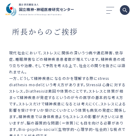
国立研究開発法人
国立精神・神経医療研究センター
National Center of Neurology and Psychiatry
所長からのご挨拶
現代社会において、ストレスに関係の深いうつ病や適応障害、依存
症、睡眠障害などの精神疾患患者数が増えています。精神疾患の成
り立ちや治療、そして予防を考える上で、社会との関りを抜きには語
れません。
一方、どうして精神疾患になるのかを理解する際にstress
diathesis modelという考え方があります。Stressは心身に対する
ストレス。Diathesisは素因や体質のことです。ストレスと体質が相
まって精神疾患が発症するというのが今の医学の基本的な考え方
です。ストレスだけで精神疾患になるとは考えにくく、ストレスによる
影響を受けやすいか受けにくいかという体質も病気の発症に関係し
ます。精神疾患では身体疾患よりもストレスの影響が大きいとは思
いますが、脳の器質的な問題（＝体質）にも目を向ける必要があり
ます。Bio-psycho-social（生物学的・心理学的・社会的）な視点で
考えることが大切です。