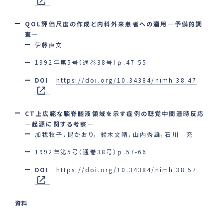
QOL評価尺度の作成と内科外来患者への適用―予備的調
査―
伊藤直文
1992年第5号（通巻38号）ｐ.47-55
DOI
https://doi.org/10.34384/nimh.38.47
CT上広範な脳脊髄液領域を示す症例の聴覚中間潜時反応
―起源に関する考察―
加我牧子，昆かおり， 鈴木文晴，山内秀雄，石川 充
1992年第5号（通巻38号）ｐ.57-66
DOI
https://doi.org/10.34384/nimh.38.57
資料