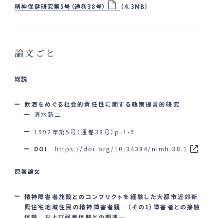
精神保健研究第5号（通巻38号）
（4.3MB）
論文ごと
総説
飲洒をめぐる社会的責任性に関する政策提言的研究
清水新二
1992年第5号（通巻38号）ｐ.1-9
DOI
https://doi.org/10.34384/nimh.38.1
原著論文
精神障害者施設とのコンフリクトを経験した大都市近郊新
興住宅地域住民の精神障害者観
―
（その1）障害者との接触
体験， および弱者体験との関連
―