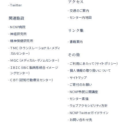
アクセス
Twitter
交通のご案内
センター内地図
関連施設
NCNP病院
リンク集
神経研究所
精神保健研究所
書籍案内
ＴＭＣ（トランスレーショナル・メディ
カルセンター）
その他
ＭＧＣ（メディカル・ゲノムセンター）
ご利用にあたって（サイトポリシー）
ＩＢＩＣ（IBIC 脳病態統合イメージ
個人情報の取り扱いについて
ングセンター）
サイトマップ
ＣＢＴ（認知行動療法センター）
ご寄付のお願い
NCNP市民公開講座
センター素描
ウェブアクセシビリティ方針
NCNP Twitterガイドライン
お問い合わせ先