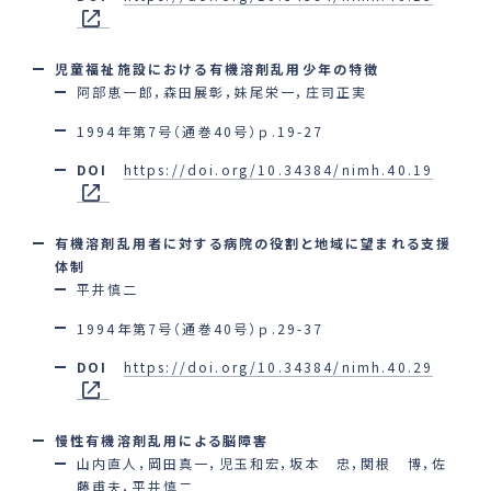
児童福祉施設における有機溶剤乱用少年の特徴
阿部恵一郎，森田展彰，妹尾栄一，庄司正実
1994年第7号（通巻40号）ｐ.19-27
DOI
https://doi.org/10.34384/nimh.40.19
有機溶剤乱用者に対する病院の役割と地域に望まれる支援
体制
平井慎二
1994年第7号（通巻40号）ｐ.29-37
DOI
https://doi.org/10.34384/nimh.40.29
慢性有機溶剤乱用による脳障害
山内直人，岡田真一，児玉和宏，坂本 忠，関根 博，佐
藤甫夫，平井慎二