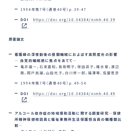
1994年第7号（通巻40号）ｐ.39-47
DOI
https://doi.org/10.34384/nimh.40.39
原著論文
看護婦の深夜勤後の昼間睡眠におよぼす高照度光の影響
― 自覚的睡眠感に焦点をあてて―
亀井雄一，石束嘉和，長坂明子，塚田昌子，碓氷章，渡辺
剛，岡戸民雄，山田光子，白川修一郎，福澤等，仮屋哲彦
1994年第7号（通巻40号）ｐ.49-54
DOI
https://doi.org/10.34384/nimh.40.49
アルコール依存症の地域援助活動に関する調査研究―保健
所精神保健相談員と福祉事務所生活保護担当員の職種間比
較―