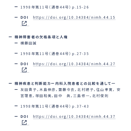
1998年第11号（通巻44号）ｐ.15-26
DOI
https://doi.org/10.34384/nimh.44.15
精神障害者の欠格条項と人権
横藤田誠
1998年第11号（通巻44号）ｐ.27-35
DOI
https://doi.org/10.34384/nimh.44.27
精神疾患と判断能カー内科入院患者との比較を通して一
友田貴子，木島伸彦，齋藤令衣，北村總子，住山孝寛， 安
宮理恵，塚田和美，田中 眞，三島修一，北村俊則
1998年第11号（通巻44号）ｐ.37-43
DOI
https://doi.org/10.34384/nimh.44.37