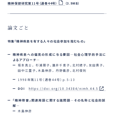
精神保健研究第11号（通巻44号）
（3.9MB）
論文ごと
特集「精神疾患を有する人々の社会参加を阻むもの」
精神疾患への偏見の形成に与る要因―社会心理学的手法に
よるアプローチ―
坂本真士， 杉浦朋子，蓮井千恵子，北村總子，友田貴子，
田中江里子，木島伸彦， 丹野義彦，北村俊則
1998年第11号（通巻44号）ｐ.5-13
DOI
https://doi.org/10.34384/nimh.44.5
「精神障害」関連用語に関する諸問題―その名称と社会的誤
解―
木島伸彦