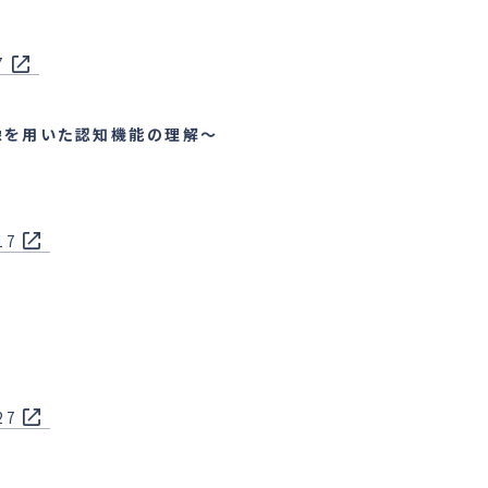
7
像を用いた認知機能の理解～
17
27