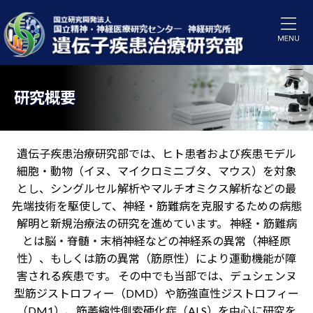
研究概要
遺伝子疾患治療研究部では、ヒト患者および疾患モデル
細胞・動物（イヌ、マイクロミニブタ、マウス）を対象
とし、シングルセル解析やマルチオミクス解析などの最
先端技術を駆使して、神経・筋難病を克服するための病態
解明と新規治療法の研究を進めています。 神経・筋難病
とは脳・脊髄・末梢神経などの神経系の異常（神経原
性）、もしくは筋の異常（筋原性）により運動機能が障
害される疾患です。 その中でも当部では、デュシェンヌ
型筋ジストロフィー（DMD）や筋強直性ジストロフィー
（DM1）、筋萎縮性側索硬化症（ALS）を中心に研究を