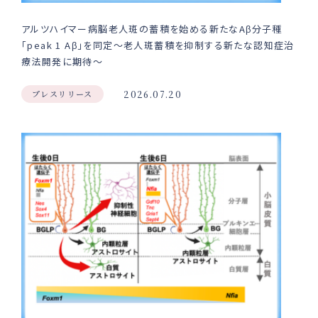
アルツハイマー病脳老人斑の蓄積を始める新たなAβ分子種
「peak 1 Aβ」を同定〜老人斑蓄積を抑制する新たな認知症治
療法開発に期待〜
プレスリリース
2026.07.20