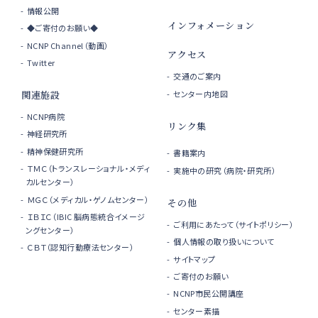
情報公開
インフォメーション
◆ご寄付のお願い◆
NCNP Channel（動画）
アクセス
Twitter
交通のご案内
センター内地図
関連施設
NCNP病院
リンク集
神経研究所
精神保健研究所
書籍案内
ＴＭＣ（トランスレーショナル・メディ
実施中の研究（病院・研究所）
カルセンター）
ＭＧＣ（メディカル・ゲノムセンター）
その他
ＩＢＩＣ（IBIC 脳病態統合イメージ
ご利用にあたって（サイトポリシー）
ングセンター）
個人情報の取り扱いについて
ＣＢＴ（認知行動療法センター）
サイトマップ
ご寄付のお願い
NCNP市民公開講座
センター素描