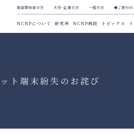
報道関係者の方
大学・企業の方
一般の方
◆ご寄付の
NCNPについて
研究所
NCNP病院
トピックス
イ
レット端末紛失のお詫び