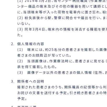
(1) 2019年3月2日、当センター病院職員（作業
ンター備品の端末及びその他の機器を用いて講師とし
に、当該端末等が入った荷物を電車内に置き忘れ、紛
(2) 紛失直後から駅、警察に問合せや届出を行い、
いない。
(3) 同年3月4日、端末内の情報を消去する機能を
た。
個人情報の内容
(1) 端末には、約25名分の患者さまを撮影した画
者さまのお顔周辺が写っていた。
(2) 当該画像は、作業療法時に、患者さまに見せる
承を得て撮影したもの。
(3) 画像データ以外の患者さまの個人情報（住所、
関係者への説明
撮影された患者さまのうち、関係職員の記憶等から判
お詫びの文書を送付する予定。引き続き患者さまの特
予定。