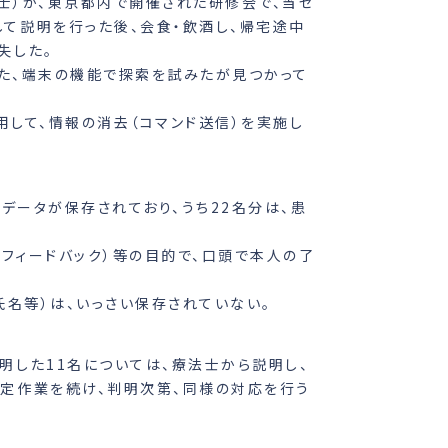
療法士）が、東京都内で開催された研修会で、当セ
て説明を行った後、会食・飲酒し、帰宅途中
失した。
また、端末の機能で探索を試みたが見つかって
使用して、情報の消去（コマンド送信）を実施し
像データが保存されており、うち22名分は、患
（フィードバック）等の目的で、口頭で本人の了
氏名等）は、いっさい保存されていない。
明した11名については、療法士から説明し、
定作業を続け、判明次第、同様の対応を行う