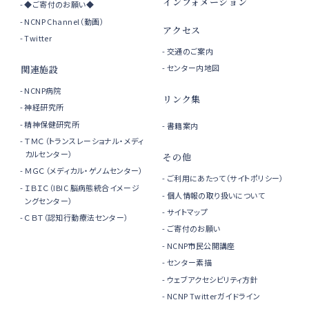
インフォメーション
◆ご寄付のお願い◆
NCNP Channel（動画）
アクセス
Twitter
交通のご案内
センター内地図
関連施設
NCNP病院
リンク集
神経研究所
精神保健研究所
書籍案内
ＴＭＣ（トランスレーショナル・メディ
カルセンター）
その他
ＭＧＣ（メディカル・ゲノムセンター）
ご利用にあたって（サイトポリシー）
ＩＢＩＣ（IBIC 脳病態統合イメージ
個人情報の取り扱いについて
ングセンター）
サイトマップ
ＣＢＴ（認知行動療法センター）
ご寄付のお願い
NCNP市民公開講座
センター素描
ウェブアクセシビリティ方針
NCNP Twitterガイドライン