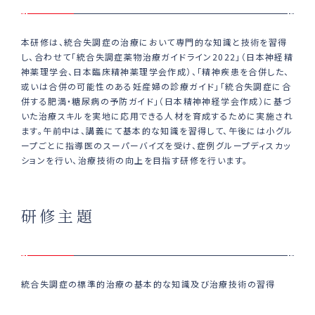
本研修は、統合失調症の治療において専門的な知識と技術を習得
し、合わせて「統合失調症薬物治療ガイドライン2022」（日本神経精
神薬理学会、日本臨床精神薬理学会作成）、「精神疾患を合併した、
或いは合併の可能性のある妊産婦の診療ガイド」「統合失調症に合
併する肥満・糖尿病の予防ガイド」（日本精神神経学会作成）に基づ
いた治療スキルを実地に応用できる人材を育成するために実施され
ます。午前中は、講義にて基本的な知識を習得して、午後には小グル
ープごとに指導医のスーパーバイズを受け、症例グループディスカッ
ションを行い、治療技術の向上を目指す研修を行います。
研修主題
統合失調症の標準的治療の基本的な知識及び治療技術の習得