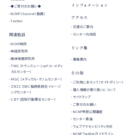
インフォメーション
◆ご寄付のお願い◆
NCNP Channel（動画）
アクセス
Twitter
交通のご案内
センター内地図
関連施設
NCNP病院
リンク集
神経研究所
精神保健研究所
書籍案内
ＴＭＣ（トランスレーショナル・メディ
カルセンター）
その他
ＭＧＣ（メディカル・ゲノムセンター）
ご利用にあたって（サイトポリシー）
ＩＢＩＣ（IBIC 脳病態統合イメージ
個人情報の取り扱いについて
ングセンター）
サイトマップ
ＣＢＴ（認知行動療法センター）
ご寄付のお願い
NCNP市民公開講座
センター素描
ウェブアクセシビリティ方針
NCNP Twitterガイドライン