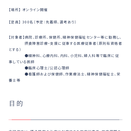
【場所】 オンライン開催
【定員】 300名（予定：先着順、選考あり）
【対象者】病院、診療所、保健所、精神保健福祉センター等に勤務し、
摂食障害診療・支援に従事する医療従事者（原則有資格者
とする）
●精神科、心療内科、内科、小児科、婦人科等で臨床に従
事している医師
●臨床心理士/公認心理師
●看護師および保健師、作業療法士、精神保健福祉士、栄
養士等
目的