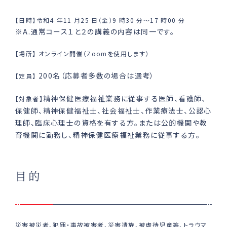
【日時】令和4 年11 ⽉25 ⽇（⾦）9 時30 分〜17 時00 分
※A.通常コース１と２の講義の内容は同一です。
【場所】 オンライン開催（Zoomを使用します）
200名（応募者多数の場合は選考）
【定員】
精神保健医療福祉業務に従事する医師、看護師、
【対象者】
保健師、精神保健福祉士、社会福祉士、作業療法士、公認心
理師、臨床心理士の資格を有する方。または公的機関や教
育機関に勤務し、精神保健医療福祉業務に従事する方。
目的
災害被災者、犯罪・事故被害者、災害遺族、被虐待児童等、トラウマ