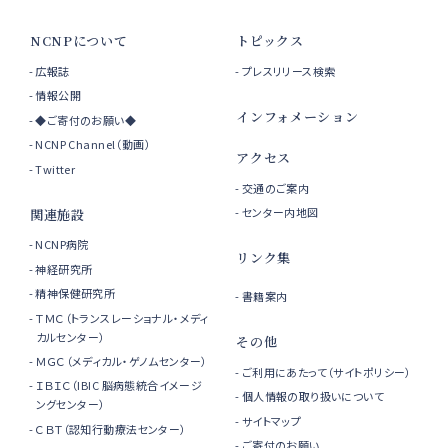
NCNPについて
トピックス
広報誌
プレスリリース検索
情報公開
インフォメーション
◆ご寄付のお願い◆
NCNP Channel（動画）
アクセス
Twitter
交通のご案内
センター内地図
関連施設
NCNP病院
リンク集
神経研究所
精神保健研究所
書籍案内
ＴＭＣ（トランスレーショナル・メディ
カルセンター）
その他
ＭＧＣ（メディカル・ゲノムセンター）
ご利用にあたって（サイトポリシー）
ＩＢＩＣ（IBIC 脳病態統合イメージ
個人情報の取り扱いについて
ングセンター）
サイトマップ
ＣＢＴ（認知行動療法センター）
ご寄付のお願い