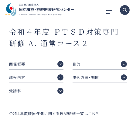
国立研究開発法人
国立精神・神経医療研究センター
National Center of Neurology and Psychiatry
令和４年度 ＰＴＳＤ対策専⾨
研修 A. 通常コース２
開催概要
目的
課程内容
申込方法･期間
受講料
令和4年度精神保健に関する技術研修一覧はこちら