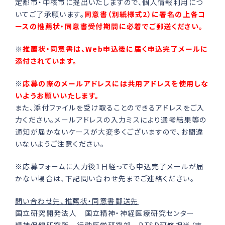
定都市・中核市に提出いたしますので、個人情報利用につ
いてご了承願います。
同意書（別紙様式2）に署名の上各コ
ースの推薦状・同意書受付期間に必着でご郵送ください。
※
推薦状・同意書は、Web申込後に届く申込完了メールに
添付されています。
※
応募の際のメールアドレスには共用アドレスを使用しな
いようお願いいたします。
また、添付ファイルを受け取ることのできるアドレスをご入
力ください。メールアドレスの入力ミスにより選考結果等の
通知が届かないケースが大変多くございますので、お間違
いないようご注意ください。
※応募フォームに入力後1日経っても申込完了メールが届
かない場合は、下記問い合わせ先までご連絡ください。
問い合わせ先、推薦状・同意書郵送先
国立研究開発法人 国立精神・神経医療研究センター
精神保健研究所 行動医学研究部 PTSD研修担当（吉