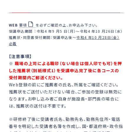
WEB
要項
を必ずご確認の上、お申込み下さい。
受講申込期間︓令和4 年9 ⽉5 ⽇（⽉）〜令和4 年10 ⽉26⽇（水）
推薦状・同意書受付期間：受講申込後〜
令和4 年10 ⽉28⽇（金）
必着
【注意事項】
※
職場の上司による職印（ない場合は個人印でも可）を押
した推薦状（別紙様式1）を受講申込完了後に各コースの
受付期間内ご郵送ください。
Web登録の前にご推薦者の氏名、所属をご確認ください。
推薦状をご送付いただけない場合、ご参加の登録は無効に
なります。お申し込み者ご自身が施設長・部門長の場合に
は、推薦状の送付は不要です。
※
研修終了後に受講者氏名、勤務先名、勤務先住所・電話
番号を明記した受講者名簿を作成し、国・都道府県・政令指