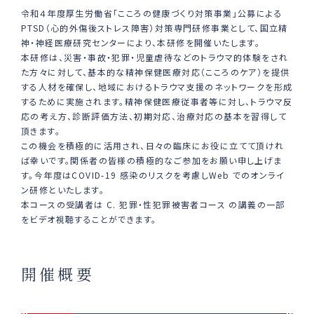
令和４年度厚⽣労働省「こころの健康づくり対策事業」公募による
PTSD（⼼的外傷後ストレス障害）対策専⾨研修事業として、国⽴精
神・神経医療研究センターにより、本研修を開催いたします。
本研修は、災害・事故・犯罪・児童虐待などのトラウマ的体験をされ
た⽅々に対して、基本的な精神保健医療対応（こころのケア）を提供
する⼈材を確保し、地域におけるトラウマ⽀援のネットワークを形成
するために実施されます。精神保健医療従事者等に対し、トラウマ反
応の考え⽅、診断評価⽅法、初期対応、治療対応の基本を習得して
頂きます。
この機会を積極的に活⽤され、⽇々の臨床にお役に⽴てて頂けれ
ば幸いです。関係者の皆様の積極的なご参加をお願い申し上げま
す。今年度はCOVID-19 感染のリスクを考慮しWeb でのオンライ
ン研修といたします。
本コースの受講者は C. 犯罪・性犯罪被害者コース の講義の⼀部
をビデオ視聴することができます。
開催概要