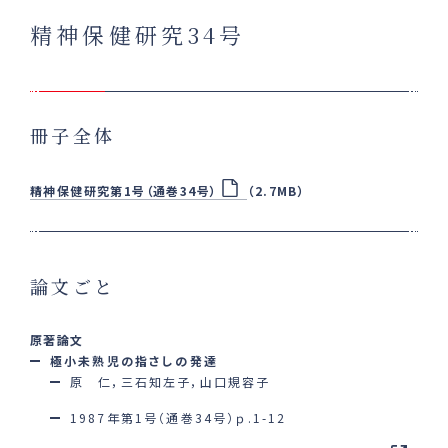
精神保健研究34号
冊子全体
精神保健研究第1号（通巻34号）
（2.7MB）
論文ごと
原著論文
極小未熟児の指さしの発達
原 仁，三石知左子，山口規容子
1987年第1号（通巻34号）ｐ.1-12