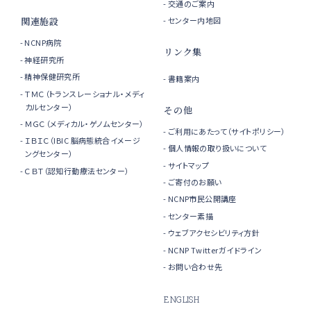
交通のご案内
センター内地図
関連施設
NCNP病院
リンク集
神経研究所
精神保健研究所
書籍案内
ＴＭＣ（トランスレーショナル・メディ
カルセンター）
その他
ＭＧＣ（メディカル・ゲノムセンター）
ご利用にあたって（サイトポリシー）
ＩＢＩＣ（IBIC 脳病態統合イメージ
個人情報の取り扱いについて
ングセンター）
サイトマップ
ＣＢＴ（認知行動療法センター）
ご寄付のお願い
NCNP市民公開講座
センター素描
ウェブアクセシビリティ方針
NCNP Twitterガイドライン
お問い合わせ先
ENGLISH