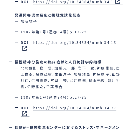
DOI
https://doi.org/10.34384/nimh.34.1
発達障害児の反応と視聴覚誘発反応
加我牧子
1987年第1号（通巻34号）ｐ.13-25
DOI
https://doi.org/10.34384/nimh.34.13
慢性精神分裂病の臨床症状と人日統計学的指標
北村俊則，島 悟，加藤元一郎，岩下 覚，神庭重信，白
土俊幸，藤原茂樹，生田洋子，加藤雅高，神庭靖子，飯野
利仁，生田憲正，宮岡 等，武井茂樹，樋山光教，越川裕
樹，柘野雅之，千葉忠吉
1987年第1号（通巻34号）ｐ.27-35
DOI
https://doi.org/10.34384/nimh.34.27
保健所・精神衛生センターにおけるストレス・マネージメン