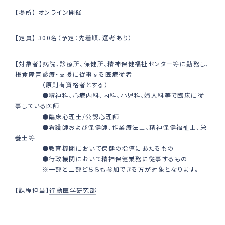
【場所】 オンライン開催
【定員】 300名（予定：先着順、選考あり）
【対象者】病院、診療所、保健所、精神保健福祉センター等に勤務し、
摂食障害診療・支援に従事する医療従者
（原則有資格者とする）
●精神科、心療内科、内科、小児科、婦人科等で臨床に従
事している医師
●臨床心理士/公認心理師
●看護師および保健師、作業療法士、精神保健福祉士、栄
養士等
●教育機関において保健の指導にあたるもの
●行政機関において精神保健業務に従事するもの
※一部と二部どちらも参加できる方が対象となります。
【課程担当】
行動医学研究部