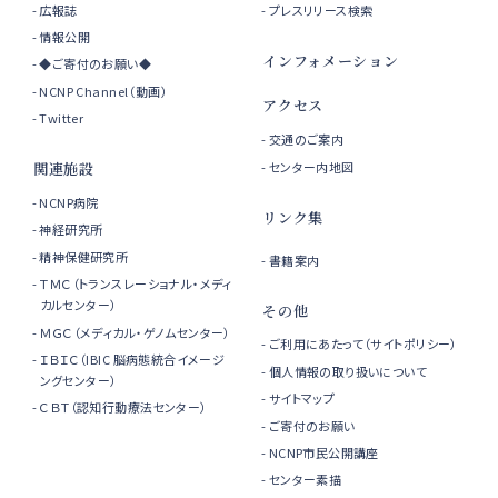
広報誌
プレスリリース検索
情報公開
インフォメーション
◆ご寄付のお願い◆
NCNP Channel（動画）
アクセス
Twitter
交通のご案内
センター内地図
関連施設
NCNP病院
リンク集
神経研究所
精神保健研究所
書籍案内
ＴＭＣ（トランスレーショナル・メディ
カルセンター）
その他
ＭＧＣ（メディカル・ゲノムセンター）
ご利用にあたって（サイトポリシー）
ＩＢＩＣ（IBIC 脳病態統合イメージ
個人情報の取り扱いについて
ングセンター）
サイトマップ
ＣＢＴ（認知行動療法センター）
ご寄付のお願い
NCNP市民公開講座
センター素描