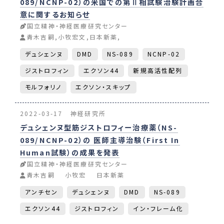
089/NCNP-02）の米国での第Ⅱ相試験治験計画合
意に関するお知らせ
国立精神・神経医療研究センター
青木吉嗣,小牧宏文,日本新薬,
デュシェンヌ
DMD
NS-089
NCNP-02
ジストロフィン
エクソン44
新規高活性配列
モルフォリノ
エクソン・スキップ
2022-03-17
神経研究所
デュシェンヌ型筋ジストロフィー治療薬（NS-
089/NCNP-02）の 医師主導治験（First In
Human試験）の成果を発表
国立精神・神経医療研究センター
青木吉嗣
小牧宏
日本新薬
アンチセン
デュシェンヌ
DMD
NS-089
エクソン44
ジストロフィン
イン・フレーム化