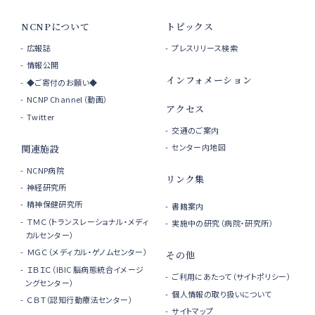
NCNPについて
トピックス
広報誌
プレスリリース検索
情報公開
インフォメーション
◆ご寄付のお願い◆
NCNP Channel（動画）
アクセス
Twitter
交通のご案内
センター内地図
関連施設
NCNP病院
リンク集
神経研究所
精神保健研究所
書籍案内
ＴＭＣ（トランスレーショナル・メディ
実施中の研究（病院・研究所）
カルセンター）
ＭＧＣ（メディカル・ゲノムセンター）
その他
ＩＢＩＣ（IBIC 脳病態統合イメージ
ご利用にあたって（サイトポリシー）
ングセンター）
個人情報の取り扱いについて
ＣＢＴ（認知行動療法センター）
サイトマップ