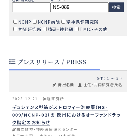
検索
NCNP
NCNP病院
精神保健研究所
神経研究所
精研・神経研
TMIC・その他
プレスリリース / PRESS
5件（ 1 〜 5 ）
発出名義
主任・共同研究者氏名
2023-12-21
神経研究所
デュシェンヌ型筋ジストロフィー治療薬（NS-
089/NCNP-02）の 欧州におけるオーファンドラッ
ク指定のお知らせ
国立精神・神経医療研究センター
青木吉嗣
小牧宏
日本新薬