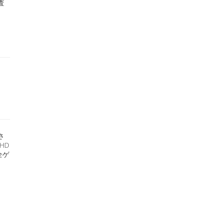
査
さ
HD
全ゲ