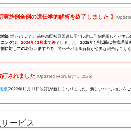
診断実施例全例の遺伝学的解析を終了しました 】
(Updat
対象
に行っていた、筋疾患既知原因遺伝子115遺伝子を網羅したパネル
ーニング
は、
2024年12月末で終了
しました。
2025年1月以降は筋病理診
症例に対してのみ行います
ので、遺伝子パネル解析が必要な場合はこち
改訂されました
(Updated February 13, 2026)
用紙
(2022年11月11日改訂)が新しくなりました。新しいバージョンを
援サービス