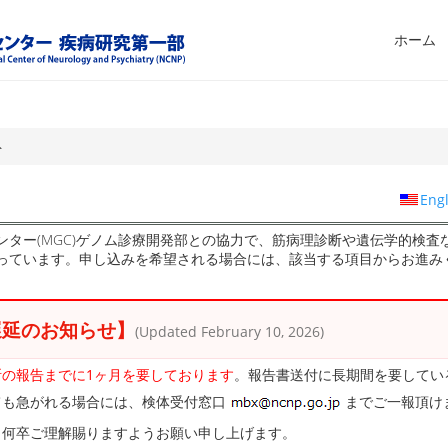
ホーム
ト
__
Engl
ター(MGC)ゲノム診療開発部との協力で、筋病理診断や遺伝学的検査
っています。申し込みを希望される場合には、該当する項目からお進み
遅延のお知らせ】
(Updated February 10, 2026)
断の報告までに1ヶ月を要しております
。報告書送付に長期間を要してい
ても急がれる場合には、検体受付窓口
までご一報頂け
、何卒ご理解賜りますようお願い申し上げます。