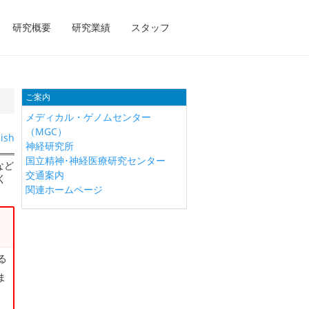
研究概要
研究業績
スタッフ
ご案内
メディカル・ゲノムセンター
（MGC）
ish
神経研究所
国立精神･神経医療研究センター
など
交通案内
く
関連ホームページ
る
ま