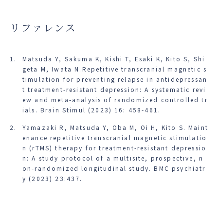
リファレンス
Matsuda Y, Sakuma K, Kishi T, Esaki K, Kito S, Shi
geta M, Iwata N.Repetitive transcranial magnetic s
timulation for preventing relapse in antidepressan
t treatment-resistant depression: A systematic revi
ew and meta-analysis of randomized controlled tr
ials. Brain Stimul (2023) 16: 458-461.
Yamazaki R, Matsuda Y, Oba M, Oi H, Kito S. Maint
enance repetitive transcranial magnetic stimulatio
n (rTMS) therapy for treatment-resistant depressio
n: A study protocol of a multisite, prospective, n
on-randomized longitudinal study. BMC psychiatr
y (2023) 23:437.