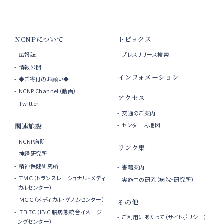
NCNPについて
トピックス
広報誌
プレスリリース検索
情報公開
インフォメーション
◆ご寄付のお願い◆
NCNP Channel（動画）
アクセス
Twitter
交通のご案内
センター内地図
関連施設
NCNP病院
リンク集
神経研究所
精神保健研究所
書籍案内
ＴＭＣ（トランスレーショナル・メディ
実施中の研究（病院・研究所）
カルセンター）
ＭＧＣ（メディカル・ゲノムセンター）
その他
ＩＢＩＣ（IBIC 脳病態統合イメージ
ご利用にあたって（サイトポリシー）
ングセンター）