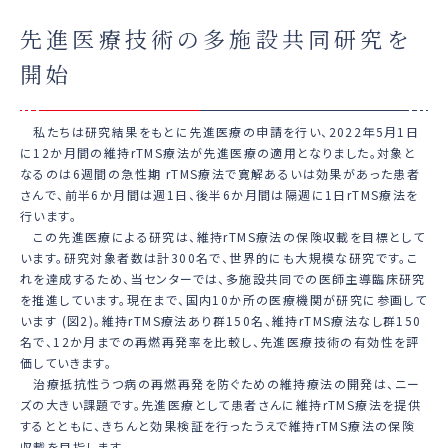
先進医療技術の多施設共同研究を
開始
私たちは研究結果をもとに先進医療の申請を行い、2022年5月1日
に12か月間の維持rTMS療法が先進医療の適用となりました。対象と
なるのは6週間の急性期 rTMS療法で寛解あるいは効果があった患者
さんで、前半6か月間は週1日、後半6か月間は隔週に1日rTMS療法を
行います。
この先進医療による研究は、維持rTMS療法の保険収載を目標として
います。研究対象者数は計300名で、世界的にも大規模な研究です。こ
れを達成するため、当センターでは、多施設共同での医師主導臨床研究
を推進しています。現在まで、国内10か所の医療機関が研究に参画して
います (図2)。維持rTMS療法あり群150名、維持rTMS療法なし群150
名で、12か月までの再燃再発率を比較し、先進医療技術の有効性を評
価していきます。
治療抵抗性うつ病の再燃再発を防ぐための維持療法の開発は、ニー
ズの大きい課題です。先進医療として患者さんに維持rTMS療法を提供
するとともに、きちんと効果検証を行ったうえで維持rTMS療法の保険
収載を目指します。