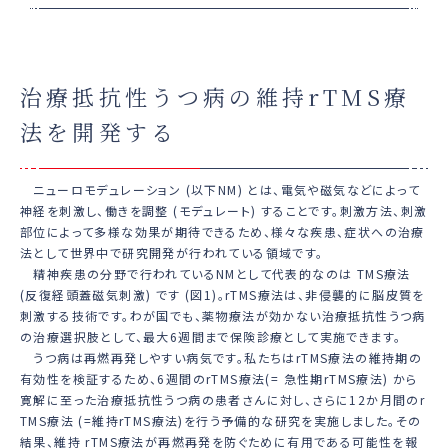
治療抵抗性うつ病の維持rTMS療
法を開発する
ニューロモデュレーション (以下NM) とは、電気や磁気などによって
神経を刺激し、働きを調整 (モデュレート) することです。刺激方法、刺激
部位によって多様な効果が期待できるため、様々な疾患、症状への治療
法として世界中で研究開発が行われている領域です。
精神疾患の分野で行われているNMとして代表的なのは TMS療法
(反復経頭蓋磁気刺激) です (図1)。rTMS療法は、非侵襲的に脳皮質を
刺激する技術です。わが国でも、薬物療法が効かない治療抵抗性うつ病
の治療選択肢として、最大6週間まで保険診療として実施できます。
うつ病は再燃再発しやすい病気です。私たちはrTMS療法の維持期の
有効性を検証するため、6週間のrTMS療法(= 急性期rTMS療法) から
寛解に至った治療抵抗性うつ病の患者さんに対し、さらに12か月間のr
TMS療法 (=維持rTMS療法)を行う予備的な研究を実施しました。その
結果、維持 rTMS療法が再燃再発を防ぐために有用である可能性を報