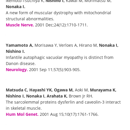
Ikemoto-Tsuchiya K,
Nishino I,
Kawai M, Morimatsu M,
Nonaka I.
A new form of muscular dystrophy with mitochondrial
structural abnormalities.
Muscle Nerve.
2001 Dec;24(12):1710-1711.
Yamamoto A,
Morisawa Y, Verloes A, Hirano M,
Nonaka I,
Nishino I.
Infantile autophagic vacuolar myopathy is distinct from
Danon disease.
Neurology.
2001 Sep 11;57(5):903-905.
Matsuda C, Hayashi YK, Ogawa M,
Aoki M,
Murayama K,
Nishino I, Nonaka I, Arahata K,
Brown Jr RH.
The sarcolemmal proteins dysferlin and caveolin-3 interact
in skeletal muscle.
Hum Mol Genet.
2001 Aug 15;10(17):1761-1766.