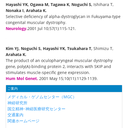
Hayashi YK, Ogawa M, Tagawa K, Noguchi S,
Ishihara T,
Nonaka I, Arahata K.
Selective deficiency of alpha-dystroglycan in Fukuyama-type
congenital muscular dystrophy.
Neurology.
2001 Jul 10;57(1):115-121.
Kim YJ, Noguchi S, Hayashi YK, Tsukahara T,
Shimizu T,
Arahata K.
The product of an oculopharyngeal muscular dystrophy
gene, poly(A)-binding protein 2, interacts with SKIP and
stimulates muscle-specific gene expression.
Hum Mol Genet.
2001 May 15;10(11):1129-1139.
ご案内
メディカル・ゲノムセンター（MGC）
神経研究所
国立精神･神経医療研究センター
交通案内
関連ホームページ